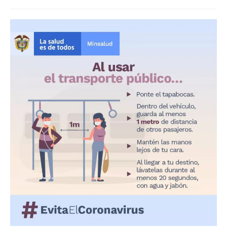
de
la
entrada: