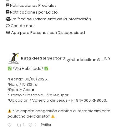
Notificaciones Prediales
Notificaciones por Edicto
Política de Tratamiento de la Información
Contáctenos
App para Personas con Discapacidad
Ruta del Sol Sector 3
15h
@rutadelsoltram3
·
*Vía Habilitada*
*Fecha:* 06/08/2026.
*Hora:* 15:30hrs
*Dpto.:* Cesar.
*Tramo:* Bosconia - Valledupar.
*Ubicación:* Valencia de Jesús - Pr 94+000 RN8003.
*Se espera congestión debido al restablecimiento
paulatino del tránsito*
Twitter
1
2