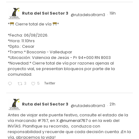
Ruta del Sol Sector 3
19h
@rutadelsoltram3
·
*
Cierre total de vía
*
*Fecha: 06/08/2026.
*Hora: 11:10hrs
*Dpto.: Cesar
*Tramo:* Bosconia - Valledupar
*Ubicación: Valencia de Jesús - Pr 94+000 RN 8003
*Novedad:* Cierre total de vía por razones ajenas al
proyecto vial, se presentan bloqueos por parte de la
comunidad.
Twitter
3
5
Ruta del Sol Sector 3
21h
@rutadelsoltram3
·
Antes de viajar este puente festivo, consulte el estado de la
vía marcando #767, en X
@numeral767
o en la web del
INVÍAS. Planifique su recorrido, conduzca con
responsabilidad y recuerde que cada decisión cuenta. ¡En la
vía, abracemos la vida!