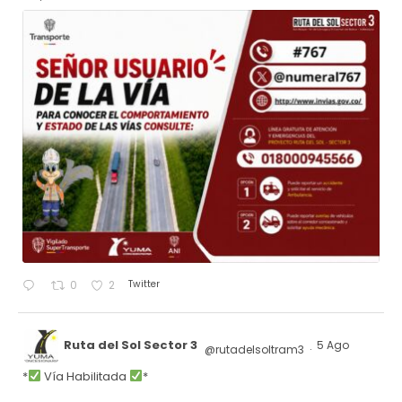
Twitter
0
2
Ruta del Sol Sector 3
5 Ago
@rutadelsoltram3
·
*
Vía Habilitada
*