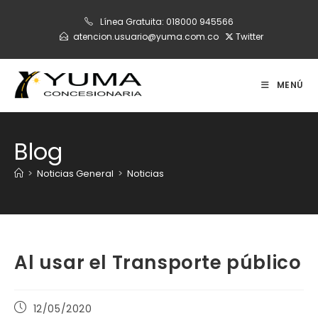
Ir
Línea Gratuita:
018000 945566
al
atencion.usuario@yuma.com.co
Twitter
contenido
MENÚ
Blog
>
Noticias General
>
Noticias
Al usar el Transporte público
Publicación
12/05/2020