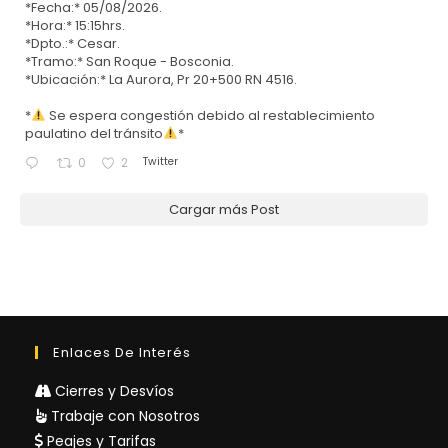
*Fecha:* 05/08/2026.
*Hora:* 15:15hrs.
*Dpto.:* Cesar.
*Tramo:* San Roque - Bosconia.
*Ubicación:* La Aurora, Pr 20+500 RN 4516.
*
Se espera congestión debido al restablecimiento
paulatino del tránsito
*
Twitter
0
2
Cargar más Post
Enlaces De Interés
Cierres y Desvíos
Trabaje con Nosotros
Peajes y Tarifas