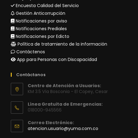
Encuesta Calidad del Servicio
Gestión Anticorrupción
Notificaciones por aviso
Notificaciones Prediales
Notificaciones por Edicto
Política de tratamiento de la información
Contáctenos
App para Personas con Discapacidad
Contáctanos
Centro de Atención a Usuarios:
KM 3.5 Vía Bosconia - El Copey, Cesar
Línea Gratuita de Emergencias:
018000-945566
Correo Electrónico:
Se
atencion.usuario@yuma.com.co
abre