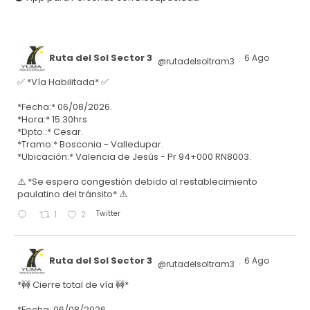
Ruta del Sol Sector 3
6 Ago
@rutadelsoltram3
·
✅ *Vía Habilitada* ✅
*Fecha:* 06/08/2026.
*Hora:* 15:30hrs
*Dpto.:* Cesar.
*Tramo:* Bosconia - Valledupar.
*Ubicación:* Valencia de Jesús - Pr 94+000 RN8003.
⚠️ *Se espera congestión debido al restablecimiento
paulatino del tránsito* ⚠️
Twitter
1
2
Ruta del Sol Sector 3
6 Ago
@rutadelsoltram3
·
*🚧 Cierre total de vía 🚧*
*Fecha: 06/08/2026.