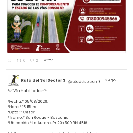
Twitter
0
2
Ruta del Sol Sector 3
5 Ago
@rutadelsoltram3
·
*✅ Vía Habilitada ✅*
*Fecha:* 05/08/2026.
*Hora:* 15:15hrs.
*Dpto.:* Cesar.
*Tramo:* San Roque - Bosconia.
*Ubicación:* La Aurora, Pr 20+500 RN 4516.