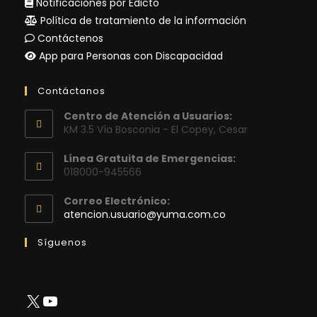
Notificaciones por Edicto
Política de tratamiento de la información
Contáctenos
App para Personas con Discapacidad
Contáctanos
Centro de Atención a Usuarios:
KM 3.5 Vía Bosconia - El Copey, Cesar
Línea Gratuita de Emergencias:
018000-945566
Correo Electrónico:
Se
atencion.usuario@yuma.com.co
abre
en
Síguenos
tu
aplicación
X
YouTube