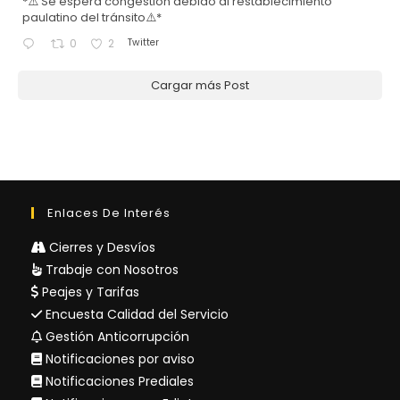
*⚠️ Se espera congestión debido al restablecimiento
paulatino del tránsito⚠️*
Twitter
0
2
Cargar más Post
Enlaces De Interés
Cierres y Desvíos
Trabaje con Nosotros
Peajes y Tarifas
Encuesta Calidad del Servicio
Gestión Anticorrupción
Notificaciones por aviso
Notificaciones Prediales