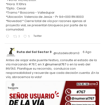
*Hora: 11:10hrs
*Dpto.: Cesar
*Tramo:* Bosconia - Valledupar
*Ubicación: Valencia de Jesús - Pr 94+000 RN 8003
*Novedad:* Cierre total de vía por razones ajenas al
proyecto vial, se presentan bloqueos por parte de la
comunidad.
Twitter
3
5
Ruta del Sol Sector 3
6 Ago
@rutadelsoltram3
·
Antes de viajar este puente festivo, consulte el estado de la
vía marcando #767, en X
@numeral767
o en la web del
INVÍAS. Planifique su recorrido, conduzca con
responsabilidad y recuerde que cada decisión cuenta. ¡En la
vía, abracemos la vida!