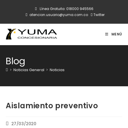
Ir
Línea Gratuita:
018000 945566
al
atencion.usuario@yuma.com.co
Twitter
contenido
MENÚ
Blog
>
Noticias General
>
Noticias
Aislamiento preventivo
Publicación
27/03/2020