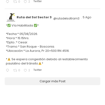
Twitter
0
2
Ruta del Sol Sector 3
5 Ago
@rutadelsoltram3
·
*
Vía Habilitada
*
*Fecha:* 05/08/2026.
*Hora:* 15:15hrs.
*Dpto.:* Cesar.
*Tramo:* San Roque - Bosconia.
*Ubicación:* La Aurora, Pr 20+500 RN 4516.
*
Se espera congestión debido al restablecimiento
paulatino del tránsito
*
Twitter
0
2
Cargar más Post