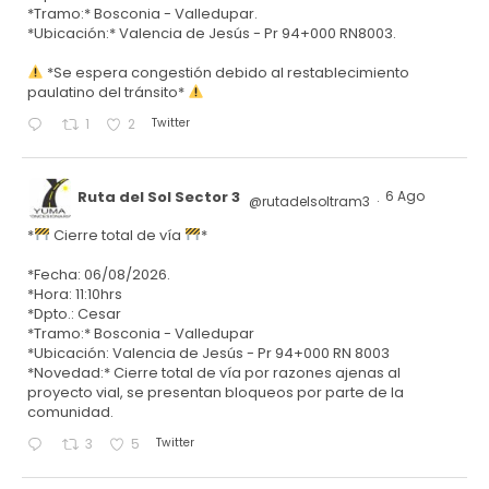
*Tramo:* Bosconia - Valledupar.
*Ubicación:* Valencia de Jesús - Pr 94+000 RN8003.
*Se espera congestión debido al restablecimiento
paulatino del tránsito*
Twitter
1
2
Ruta del Sol Sector 3
6 Ago
@rutadelsoltram3
·
*
Cierre total de vía
*
*Fecha: 06/08/2026.
*Hora: 11:10hrs
*Dpto.: Cesar
*Tramo:* Bosconia - Valledupar
*Ubicación: Valencia de Jesús - Pr 94+000 RN 8003
*Novedad:* Cierre total de vía por razones ajenas al
proyecto vial, se presentan bloqueos por parte de la
comunidad.
Twitter
3
5