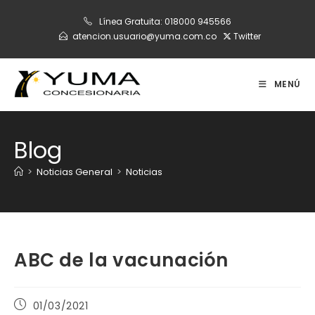
Ir
Línea Gratuita:
018000 945566
al
atencion.usuario@yuma.com.co
Twitter
contenido
MENÚ
Blog
>
Noticias General
>
Noticias
ABC de la vacunación
Publicación
01/03/2021