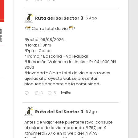
Ruta del Sol Sector 3
6 Ago
*
Cierre total de vía
*
*Fecha: 06/08/2026.
*Hora: 11:10hrs
*Dpto.: Cesar
*Tramo:* Bosconia - Valledupar
*Ubicación: Valencia de Jesús - Pr 94+000 RN
8003
*Novedad:* Cierre total de vía por razones
ajenas al proyecto vial, se presentan
bloqueos por parte de la comunidad.
Twitter
3
5
Ruta del Sol Sector 3
6 Ago
Antes de viajar este puente festivo, consulte
el estado de la vía marcando #767, en X
@numeral767
o en la web del INVÍAS.