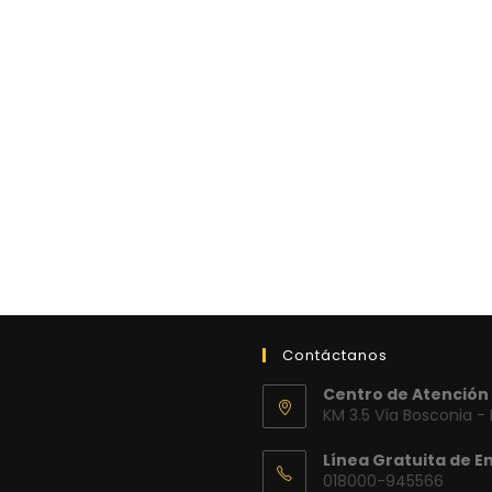
Contáctanos
Centro de Atención 
KM 3.5 Vía Bosconia -
Línea Gratuita de E
018000-945566