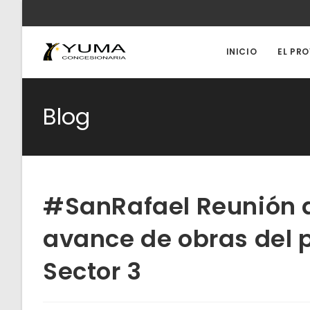
Ir
al
contenido
INICIO
EL PR
Blog
#SanRafael Reunión d
avance de obras del p
Sector 3