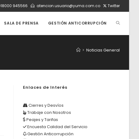
018000 945566
atencion.usuario@yuma.com.co
Twitter
ALTERNAR
SALA DE PRENSA
GESTIÓN ANTICORRUPCIÓN
BÚSQUEDA
>
Noticias General
DE
Enlaces de Interés
LA
Cierres y Desvíos
Trabaje con Nosotros
WEB
Peajes y Tarifas
Encuesta Calidad del Servicio
Gestión Anticorrupción