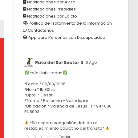
Notificaciones por Aviso
Notificaciones Prediales
Notificaciones por Edicto
Política de Tratamiento de la Información
Contáctenos
App para Personas con Discapacidad
Ruta del Sol Sector 3
6 Ago
*Vía Habilitada*
*Fecha:* 06/08/2026.
*Hora:* 15:30hrs
*Dpto.:* Cesar.
*Tramo:* Bosconia - Valledupar.
*Ubicación:* Valencia de Jesús - Pr 94+000
RN8003.
*Se espera congestión debido al
restablecimiento paulatino del tránsito*
Twitter
1
2