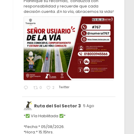
Planifique su recorrido, conduzca con
responsabilidad y recuerde que cada
decisión cuenta. ¡En la vía, abracemos la vida!
Twitter
0
2
Ruta del Sol Sector 3
5 Ago
*
Vía Habilitada
*
*Fecha:* 05/08/2026.
*Hora:* 15:15hrs.