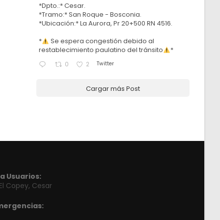
*Dpto.:* Cesar.
*Tramo:* San Roque - Bosconia.
*Ubicación:* La Aurora, Pr 20+500 RN 4516.
*
Se espera congestión debido al
restablecimiento paulatino del tránsito
*
Twitter
0
2
Cargar más Post
a Usuarios:
 El Copey, Cesar
mergencias: