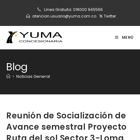
Ir
Línea Gratuita:
018000 945566
al
atencion.usuario@yuma.com.co
Twitter
contenido
MENÚ
Blog
>
Noticias General
Reunión de Socialización de
Avance semestral Proyecto
Ruta del sol Sector 3-Loma