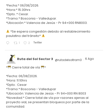
*Fecha:* 06/08/2026.
*Hora:* 15:30hrs
*Dpto.:* Cesar.
*Tramo:* Bosconia - Valledupar.
*Ubicación:* Valencia de Jesús - Pr 94+000 RN8003.
*Se espera congestión debido al restablecimiento
paulatino del tránsito*
Twitter
1
2
Ruta del Sol Sector 3
6 Ago
@rutadelsoltram3
·
*
Cierre total de vía
*
*Fecha: 06/08/2026.
*Hora: 11:10hrs
*Dpto.: Cesar
*Tramo:* Bosconia - Valledupar
*Ubicación: Valencia de Jesús - Pr 94+000 RN 8003
*Novedad:* Cierre total de vía por razones ajenas al
proyecto vial, se presentan bloqueos por parte de la
comunidad.