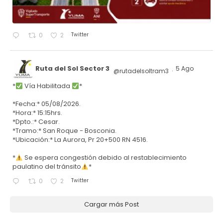
Twitter
0
2
Ruta del Sol Sector 3
5 Ago
@rutadelsoltram3
·
*
Vía Habilitada
*
*Fecha:* 05/08/2026.
*Hora:* 15:15hrs.
*Dpto.:* Cesar.
*Tramo:* San Roque - Bosconia.
*Ubicación:* La Aurora, Pr 20+500 RN 4516.
*
Se espera congestión debido al restablecimiento
paulatino del tránsito
*
Twitter
0
2
Cargar más Post