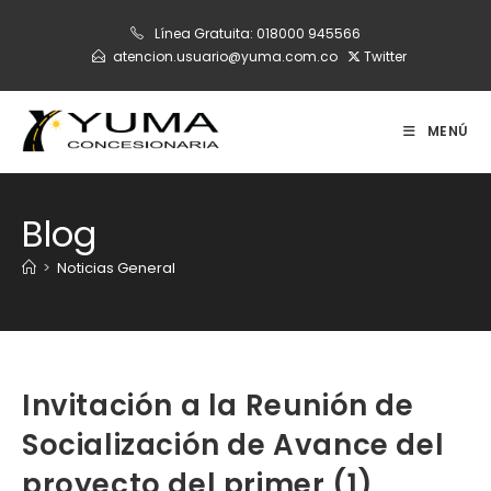
Ir
Línea Gratuita:
018000 945566
al
atencion.usuario@yuma.com.co
Twitter
contenido
MENÚ
Blog
>
Noticias General
Invitación a la Reunión de
Socialización de Avance del
proyecto del primer (1)