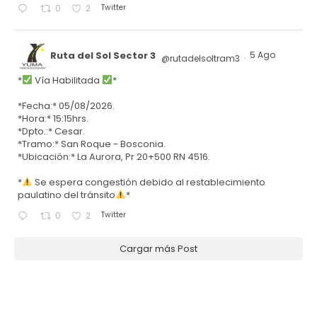
Twitter
0
2
Ruta del Sol Sector 3
5 Ago
@rutadelsoltram3
·
*
Vía Habilitada
*
*Fecha:* 05/08/2026.
*Hora:* 15:15hrs.
*Dpto.:* Cesar.
*Tramo:* San Roque - Bosconia.
*Ubicación:* La Aurora, Pr 20+500 RN 4516.
*
Se espera congestión debido al restablecimiento
paulatino del tránsito
*
Twitter
0
2
Cargar más Post