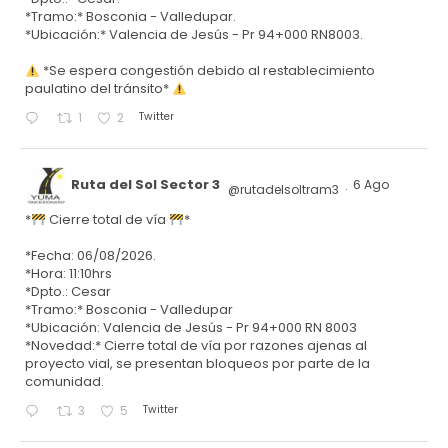
*Tramo:* Bosconia - Valledupar.
*Ubicación:* Valencia de Jesús - Pr 94+000 RN8003.
*Se espera congestión debido al restablecimiento
paulatino del tránsito*
Twitter
1
2
Ruta del Sol Sector 3
6 Ago
@rutadelsoltram3
·
*
Cierre total de vía
*
*Fecha: 06/08/2026.
*Hora: 11:10hrs
*Dpto.: Cesar
*Tramo:* Bosconia - Valledupar
*Ubicación: Valencia de Jesús - Pr 94+000 RN 8003
*Novedad:* Cierre total de vía por razones ajenas al
proyecto vial, se presentan bloqueos por parte de la
comunidad.
Twitter
3
5