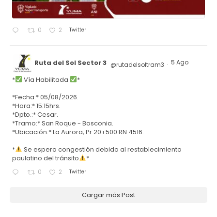
Twitter
0
2
Ruta del Sol Sector 3
5 Ago
@rutadelsoltram3
·
*
Vía Habilitada
*
*Fecha:* 05/08/2026.
*Hora:* 15:15hrs.
*Dpto.:* Cesar.
*Tramo:* San Roque - Bosconia.
*Ubicación:* La Aurora, Pr 20+500 RN 4516.
*
Se espera congestión debido al restablecimiento
paulatino del tránsito
*
Twitter
0
2
Cargar más Post