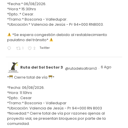
*Fecha:* 06/08/2026.
*Hora:* 15:30hrs
*Dpto.:* Cesar.
*Tramo:* Bosconia - Valledupar.
*Ubicación:* Valencia de Jesús - Pr 94+000 RN8003.
*Se espera congestión debido al restablecimiento
paulatino del tránsito*
Twitter
1
2
Ruta del Sol Sector 3
6 Ago
@rutadelsoltram3
·
*
Cierre total de vía
*
*Fecha: 06/08/2026.
*Hora: 11:10hrs
*Dpto.: Cesar
*Tramo:* Bosconia - Valledupar
*Ubicación: Valencia de Jesús - Pr 94+000 RN 8003
*Novedad:* Cierre total de vía por razones ajenas al
proyecto vial, se presentan bloqueos por parte de la
comunidad.