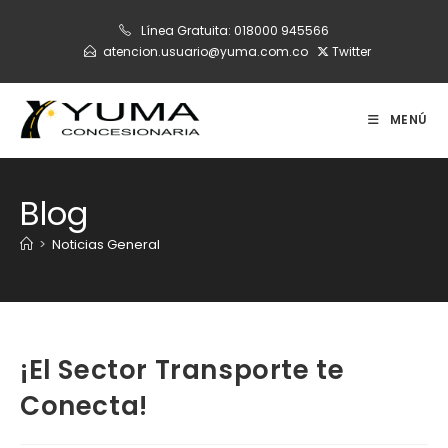
Ir
Línea Gratuita:
018000 945566
al
atencion.usuario@yuma.com.co
Twitter
contenido
MENÚ
Blog
>
Noticias General
¡El Sector Transporte te
Conecta!