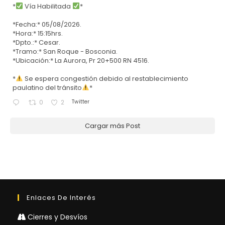
*
Vía Habilitada
*
*Fecha:* 05/08/2026.
*Hora:* 15:15hrs.
*Dpto.:* Cesar.
*Tramo:* San Roque - Bosconia.
*Ubicación:* La Aurora, Pr 20+500 RN 4516.
*
Se espera congestión debido al restablecimiento
paulatino del tránsito
*
Twitter
0
2
Cargar más Post
Enlaces De Interés
Cierres y Desvíos