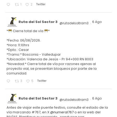
Twitter
1
2
Ruta del Sol Sector 3
6 Ago
@rutadelsoltram3
·
*
Cierre total de vía
*
*Fecha: 06/08/2026.
*Hora: 11:10hrs
*Dpto.: Cesar
*Tramo:* Bosconia - Valledupar
*Ubicación: Valencia de Jesús - Pr 94+000 RN 8003
*Novedad:* Cierre total de vía por razones ajenas al
proyecto vial, se presentan bloqueos por parte de la
comunidad.
Twitter
3
5
Ruta del Sol Sector 3
6 Ago
@rutadelsoltram3
·
Antes de viajar este puente festivo, consulte el estado de la
vía marcando #767, en X
@numeral767
o en la web del
INVÍAS. Planifique su recorrido, conduzca con