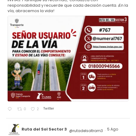
responsabilidad y recuerde que cada decisión cuenta. ¡En la
vía, abracemos la vida!
Twitter
0
2
Ruta del Sol Sector 3
5 Ago
@rutadelsoltram3
·