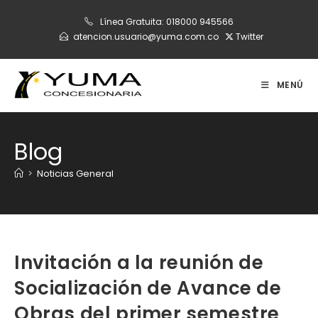
Ir
Línea Gratuita:
018000 945566
al
atencion.usuario@yuma.com.co
Twitter
contenido
MENÚ
Blog
>
Noticias General
Invitación a la reunión de
Socialización de Avance de
Obras del primer semestre