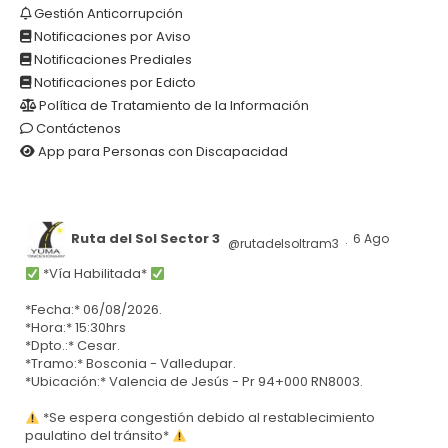
Gestión Anticorrupción
Notificaciones por Aviso
Notificaciones Prediales
Notificaciones por Edicto
Política de Tratamiento de la Información
Contáctenos
App para Personas con Discapacidad
Ruta del Sol Sector 3
6 Ago
@rutadelsoltram3
·
*Vía Habilitada*
*Fecha:* 06/08/2026.
*Hora:* 15:30hrs
*Dpto.:* Cesar.
*Tramo:* Bosconia - Valledupar.
*Ubicación:* Valencia de Jesús - Pr 94+000 RN8003.
*Se espera congestión debido al restablecimiento
paulatino del tránsito*