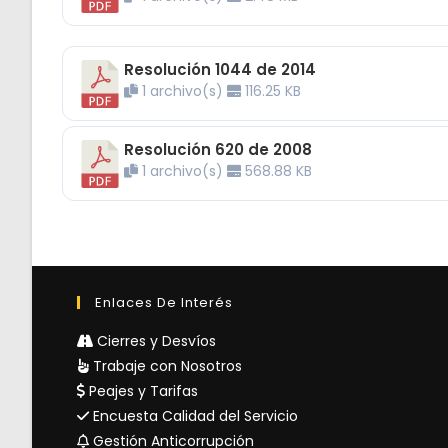
Resolución 1044 de 2014
1 archivo(s)
116.25 KB
Resolución 620 de 2008
1 archivo(s)
568.88 KB
Enlaces De Interés
Cierres y Desvíos
Trabaje con Nosotros
Peajes y Tarifas
Encuesta Calidad del Servicio
Gestión Anticorrupción