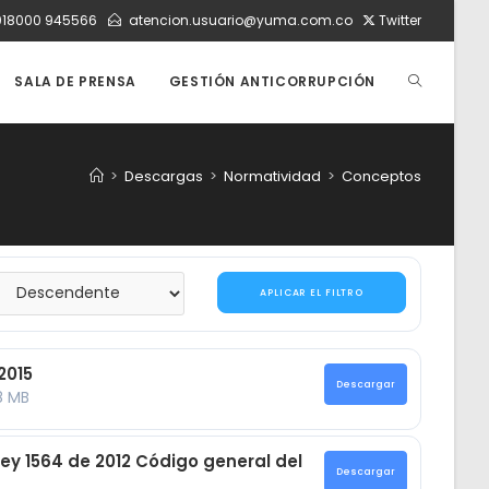
018000 945566
atencion.usuario@yuma.com.co
Twitter
ALTERNAR
SALA DE PRENSA
GESTIÓN ANTICORRUPCIÓN
BÚSQUEDA
>
Descargas
>
Normatividad
>
Conceptos
DE
APLICAR EL FILTRO
LA
2015
Descargar
8 MB
WEB
 ley 1564 de 2012 Código general del
Descargar