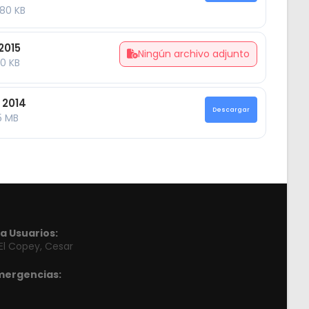
80 KB
2015
Ningún archivo adjunto
0 KB
 2014
Descargar
5 MB
a Usuarios:
 El Copey, Cesar
mergencias: