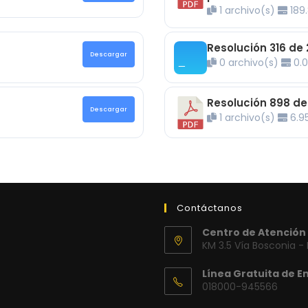
1 archivo(s)
189.
Resolución 316 de 
Descargar
0 archivo(s)
0.0
Resolución 898 de
Descargar
1 archivo(s)
6.9
Contáctanos
Centro de Atención 
KM 3.5 Vía Bosconia -
Línea Gratuita de E
018000-945566