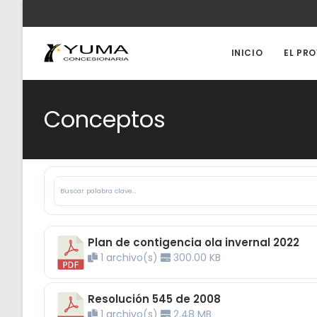
Ir
al
contenido
INICIO
EL PR
Conceptos
Plan de contigencia ola invernal 2022
1 archivo(s)
300.00 KB
Resolución 545 de 2008
1 archivo(s)
2.48 MB