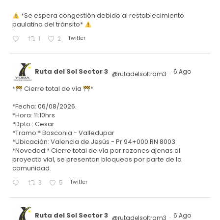
*Se espera congestión debido al restablecimiento
paulatino del tránsito*
Twitter
1
2
Ruta del Sol Sector 3
6 Ago
@rutadelsoltram3
·
*
Cierre total de vía
*
*Fecha: 06/08/2026.
*Hora: 11:10hrs
*Dpto.: Cesar
*Tramo:* Bosconia - Valledupar
*Ubicación: Valencia de Jesús - Pr 94+000 RN 8003
*Novedad:* Cierre total de vía por razones ajenas al
proyecto vial, se presentan bloqueos por parte de la
comunidad.
Twitter
3
5
Ruta del Sol Sector 3
6 Ago
@rutadelsoltram3
·