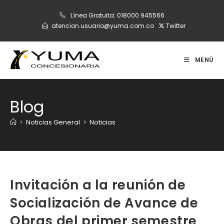
Ir
Línea Gratuita:
018000 945566
al
atencion.usuario@yuma.com.co
Twitter
contenido
MENÚ
Blog
>
Noticias General
>
Noticias
Invitación a la reunión de
Socialización de Avance de
Obras del primer semestre