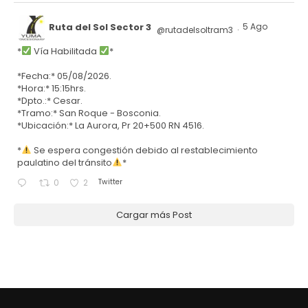
Ruta del Sol Sector 3
5 Ago
@rutadelsoltram3
·
*
Vía Habilitada
*
*Fecha:* 05/08/2026.
*Hora:* 15:15hrs.
*Dpto.:* Cesar.
*Tramo:* San Roque - Bosconia.
*Ubicación:* La Aurora, Pr 20+500 RN 4516.
*
Se espera congestión debido al restablecimiento
paulatino del tránsito
*
Twitter
0
2
Cargar más Post