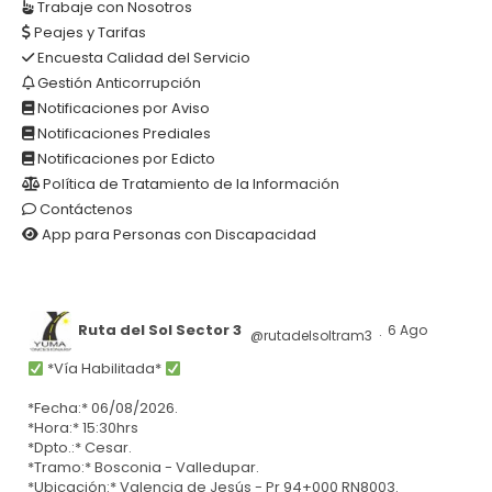
Trabaje con Nosotros
Peajes y Tarifas
Encuesta Calidad del Servicio
Gestión Anticorrupción
Notificaciones por Aviso
Notificaciones Prediales
Notificaciones por Edicto
Política de Tratamiento de la Información
Contáctenos
App para Personas con Discapacidad
Ruta del Sol Sector 3
6 Ago
@rutadelsoltram3
·
*Vía Habilitada*
*Fecha:* 06/08/2026.
*Hora:* 15:30hrs
*Dpto.:* Cesar.
*Tramo:* Bosconia - Valledupar.
*Ubicación:* Valencia de Jesús - Pr 94+000 RN8003.