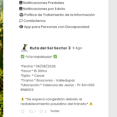
Notificaciones Prediales
Notificaciones por Edicto
Política de Tratamiento de la Información
Contáctenos
App para Personas con Discapacidad
Ruta del Sol Sector 3
6 Ago
*Vía Habilitada*
*Fecha:* 06/08/2026.
*Hora:* 15:30hrs
*Dpto.:* Cesar.
*Tramo:* Bosconia - Valledupar.
*Ubicación:* Valencia de Jesús - Pr 94+000
RN8003.
*Se espera congestión debido al
restablecimiento paulatino del tránsito*
Twitter
1
2