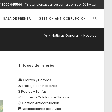
018000 945566
atencion.usuario@yuma.com.co
Twitter
ALTERNAR
SALA DE PRENSA
GESTIÓN ANTICORRUPCIÓN
>
Noticias General
>
Noticias
BÚSQUEDA
DE
Enlaces de Interés
LA
Cierres y Desvíos
Trabaje con Nosotros
Peajes y Tarifas
WEB
Encuesta Calidad del Servicio
Gestión Anticorrupción
Notificaciones por Aviso