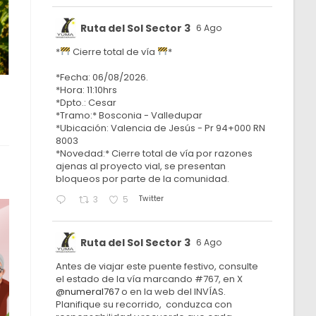
Ruta del Sol Sector 3
6 Ago
*
Cierre total de vía
*
*Fecha: 06/08/2026.
*Hora: 11:10hrs
*Dpto.: Cesar
*Tramo:* Bosconia - Valledupar
*Ubicación: Valencia de Jesús - Pr 94+000 RN
8003
*Novedad:* Cierre total de vía por razones
ajenas al proyecto vial, se presentan
bloqueos por parte de la comunidad.
Twitter
3
5
Ruta del Sol Sector 3
6 Ago
Antes de viajar este puente festivo, consulte
el estado de la vía marcando #767, en X
@numeral767
o en la web del INVÍAS.
Planifique su recorrido, conduzca con