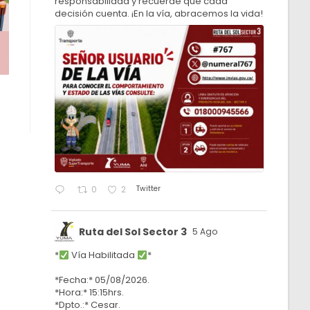
responsabilidad y recuerde que cada
decisión cuenta. ¡En la vía, abracemos la vida!
Twitter
0
2
Ruta del Sol Sector 3
5 Ago
*
Vía Habilitada
*
*Fecha:* 05/08/2026.
*Hora:* 15:15hrs.
*Dpto.:* Cesar.