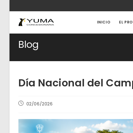
Ir
al
contenido
INICIO
EL PR
Blog
Día Nacional del Cam
Publicación
02/06/2026
de
la
entrada: