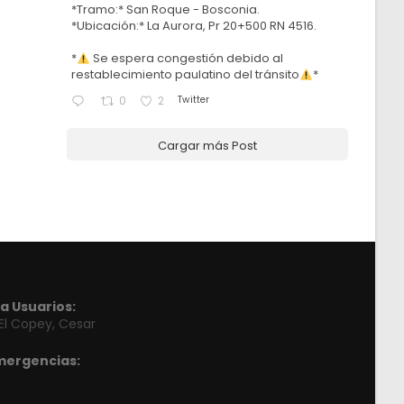
*Tramo:* San Roque - Bosconia.
*Ubicación:* La Aurora, Pr 20+500 RN 4516.
*
Se espera congestión debido al
restablecimiento paulatino del tránsito
*
Twitter
0
2
Cargar más Post
a Usuarios:
 El Copey, Cesar
mergencias: