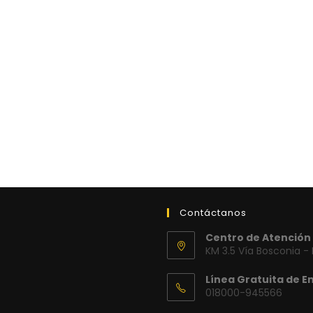
Contáctanos
Centro de Atención 
KM 3.5 Vía Bosconia -
Línea Gratuita de E
018000-945566