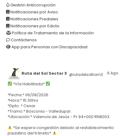
Gestión Anticorrupción
Notificaciones por Aviso
Notificaciones Prediales
Notificaciones por Edicto
Política de Tratamiento de la Información
Contáctenos
App para Personas con Discapacidad
Ruta del Sol Sector 3
6 Ago
@rutadelsoltram3
·
*Vía Habilitada*
*Fecha:* 06/08/2026.
*Hora:* 15:30hrs
*Dpto.:* Cesar.
*Tramo:* Bosconia - Valledupar.
*Ubicación:* Valencia de Jesús - Pr 94+000 RN8003.
*Se espera congestión debido al restablecimiento
paulatino del tránsito*