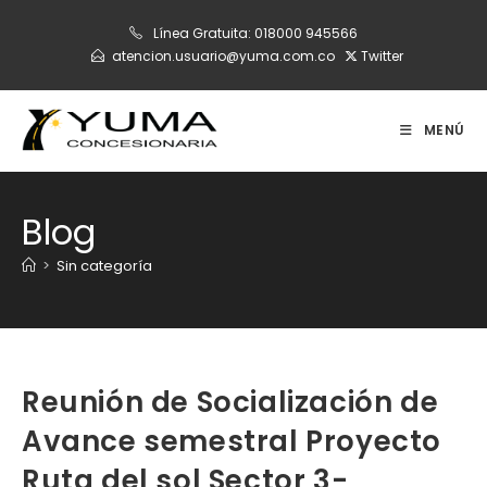
Ir
Línea Gratuita:
018000 945566
al
atencion.usuario@yuma.com.co
Twitter
contenido
MENÚ
Blog
>
Sin categoría
Reunión de Socialización de
Avance semestral Proyecto
Ruta del sol Sector 3-