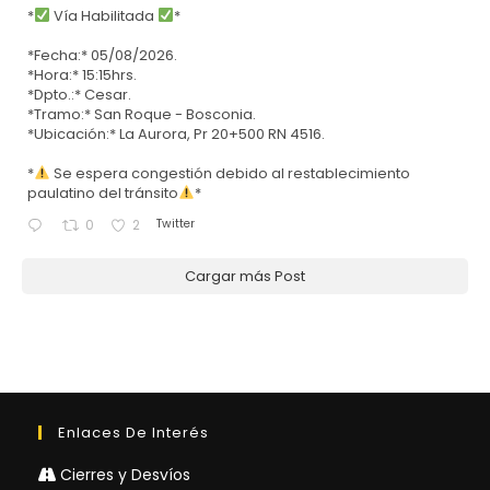
*
Vía Habilitada
*
*Fecha:* 05/08/2026.
*Hora:* 15:15hrs.
*Dpto.:* Cesar.
*Tramo:* San Roque - Bosconia.
*Ubicación:* La Aurora, Pr 20+500 RN 4516.
*
Se espera congestión debido al restablecimiento
paulatino del tránsito
*
Twitter
0
2
Cargar más Post
Enlaces De Interés
Cierres y Desvíos