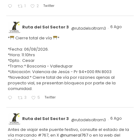
Twitter
1
2
Ruta del Sol Sector 3
6 Ago
@rutadelsoltram3
·
*
Cierre total de vía
*
*Fecha: 06/08/2026.
*Hora: 11:10hrs
*Dpto.: Cesar
*Tramo:* Bosconia - Valledupar
*Ubicación: Valencia de Jesús - Pr 94+000 RN 8003
*Novedad:* Cierre total de vía por razones ajenas al
proyecto vial, se presentan bloqueos por parte de la
comunidad.
Twitter
3
5
Ruta del Sol Sector 3
6 Ago
@rutadelsoltram3
·
Antes de viajar este puente festivo, consulte el estado de la
vía marcando #767, en X
@numeral767
o en la web del