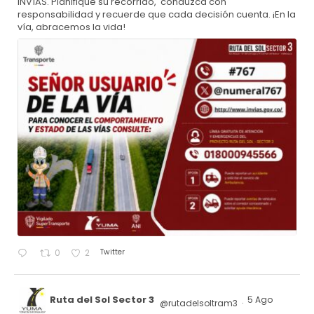
INVÍAS. Planifique su recorrido, conduzca con
responsabilidad y recuerde que cada decisión cuenta. ¡En la
vía, abracemos la vida!
Twitter
0
2
Ruta del Sol Sector 3
5 Ago
@rutadelsoltram3
·