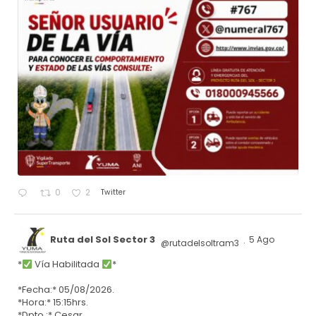
Twitter
0
2
Ruta del Sol Sector 3
5 Ago
@rutadelsoltram3
·
*
Vía Habilitada
*
*Fecha:* 05/08/2026.
*Hora:* 15:15hrs.
*Dpto.:* Cesar.