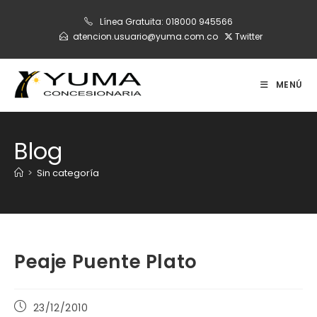
Ir
Línea Gratuita:
018000 945566
al
atencion.usuario@yuma.com.co
Twitter
contenido
MENÚ
Blog
>
Sin categoría
Peaje Puente Plato
Publicación
23/12/2010