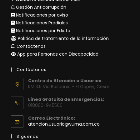
Gestión Anticorrupción
Notificaciones por aviso
Notificaciones Prediales
Notificaciones por Edicto
Política de tratamiento de la información
Contáctenos
App para Personas con Discapacidad
Contáctanos
Centro de Atención a Usuarios:
KM 3.5 Vía Bosconia - El Copey, Cesar
Línea Gratuita de Emergencias:
018000-945566
Correo Electrónico:
Se
atencion.usuario@yuma.com.co
abre
en
Síguenos