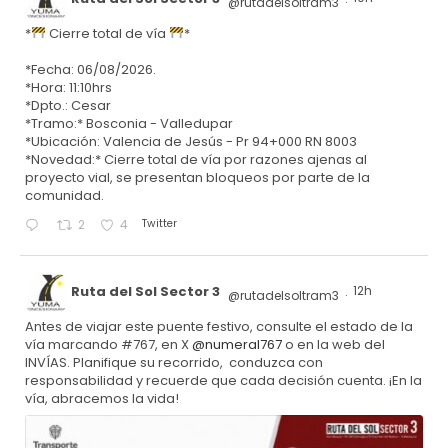
@rutadelsoltram3
·
*
Cierre total de vía
*
*Fecha: 06/08/2026.
*Hora: 11:10hrs
*Dpto.: Cesar
*Tramo:* Bosconia - Valledupar
*Ubicación: Valencia de Jesús - Pr 94+000 RN 8003
*Novedad:* Cierre total de vía por razones ajenas al
proyecto vial, se presentan bloqueos por parte de la
comunidad.
Twitter
2
4
Ruta del Sol Sector 3
12h
@rutadelsoltram3
·
Antes de viajar este puente festivo, consulte el estado de la
vía marcando #767, en X
@numeral767
o en la web del
INVÍAS. Planifique su recorrido, conduzca con
responsabilidad y recuerde que cada decisión cuenta. ¡En la
vía, abracemos la vida!