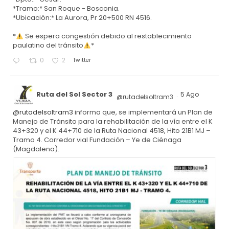
*Tramo:* San Roque - Bosconia.
*Ubicación:* La Aurora, Pr 20+500 RN 4516.
*
Se espera congestión debido al restablecimiento
paulatino del tránsito
*
Twitter
0
2
Ruta del Sol Sector 3
5 Ago
@rutadelsoltram3
·
@rutadelsoltram3
informa que, se implementará un Plan de
Manejo de Tránsito para la rehabilitación de la vía entre el K
43+320 y el K 44+710 de la Ruta Nacional 4518, Hito 21B1 MJ –
Tramo 4. Corredor vial Fundación – Ye de Ciénaga
(Magdalena).