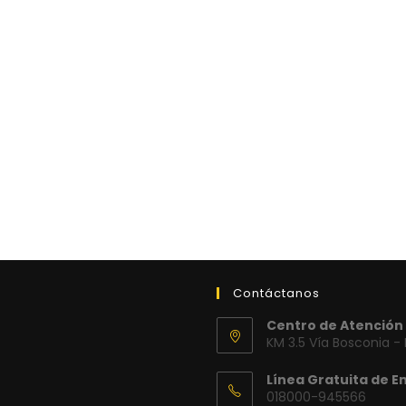
Contáctanos
Centro de Atención 
KM 3.5 Vía Bosconia -
Línea Gratuita de E
018000-945566