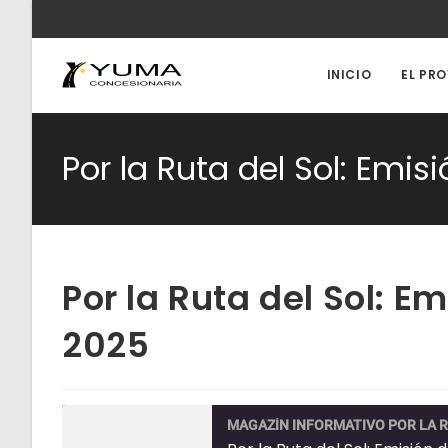
Ir
al
contenido
INICIO
EL PR
Por la Ruta del Sol: Emis
Por la Ruta del Sol: E
2025
MAGAZÍN INFORMATIVO POR LA R