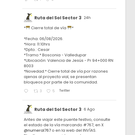
Ruta del Sol Sector 3
24h
*
Cierre total de vía
*
*Fecha: 06/08/2026.
*Hora: 11:10hrs
*Dpto.: Cesar
*Tramo:* Bosconia - Valledupar
*Ubicación: Valencia de Jesús - Pr 94+000 RN
8003
*Novedad:* Cierre total de vía por razones
ajenas al proyecto vial, se presentan
bloqueos por parte de la comunidad.
Twitter
3
5
Ruta del Sol Sector 3
6 Ago
Antes de viajar este puente festivo, consulte
el estado de la vía marcando #767, en X
@numeral767
o en la web del INVÍAS.