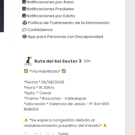
Notificaciones por Aviso
Notificaciones Prediales
2
Notificaciones por Edicto
Política de Tratamiento de la Información
Contáctenos
App para Personas con Discapacidad
Ruta del Sol Sector 3
20h
*Vía Habilitada*
*Fecha:* 06/08/2026.
*Hora:* 15:30hrs
*Dpto.:* Cesar.
*Tramo:* Bosconia - Valledupar.
*Ubicación:* Valencia de Jesús - Pr 94+000
RN8003.
*Se espera congestión debido al
restablecimiento paulatino del tránsito*
Twitter
1
2