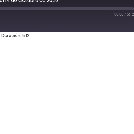
 del 14 de Octubre de 2025
00:00
/
5:1
d
s
|
Duración: 5:12