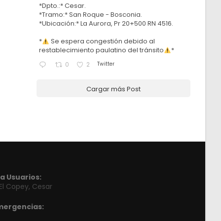
*Dpto.:* Cesar.
*Tramo:* San Roque - Bosconia.
*Ubicación:* La Aurora, Pr 20+500 RN 4516.
*
Se espera congestión debido al
restablecimiento paulatino del tránsito
*
Twitter
0
2
Cargar más Post
a Usuarios:
 El Copey, Cesar
mergencias: