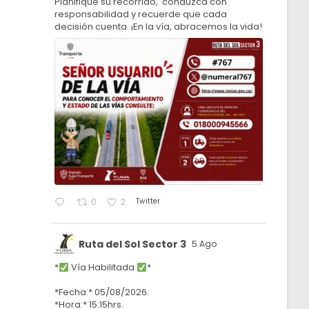
Planifique su recorrido, conduzca con
responsabilidad y recuerde que cada
decisión cuenta. ¡En la vía, abracemos la vida!
Twitter
0
2
Ruta del Sol Sector 3
5 Ago
*
Vía Habilitada
*
*Fecha:* 05/08/2026.
*Hora:* 15:15hrs.