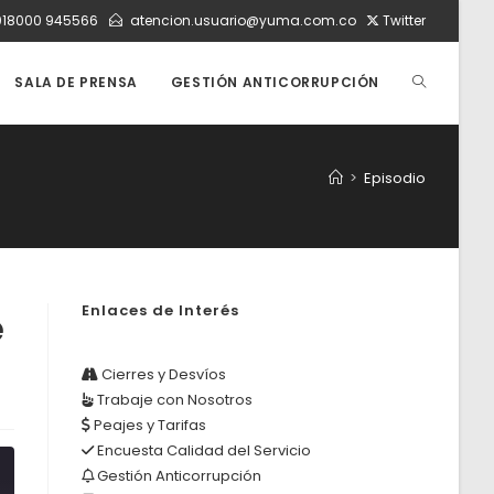
018000 945566
atencion.usuario@yuma.com.co
Twitter
ALTERNAR
SALA DE PRENSA
GESTIÓN ANTICORRUPCIÓN
BÚSQUEDA
>
Episodio
DE
Enlaces de Interés
e
LA
Cierres y Desvíos
Trabaje con Nosotros
WEB
Peajes y Tarifas
Encuesta Calidad del Servicio
Gestión Anticorrupción