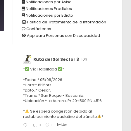
Notificaciones por Aviso
Notificaciones Prediales
0
Notificaciones por Edicto
Política de Tratamiento de la Información
Contáctenos
App para Personas con Discapacidad
Ruta del Sol Sector 3
10h
*
Vía Habilitada
*
*Fecha:* 05/08/2026.
*Hora:* 15:15hrs.
*Dpto.:* Cesar.
*Tramo:* San Roque - Bosconia.
*Ubicación:* La Aurora, Pr 20+500 RN 4516.
*
Se espera congestión debido al
restablecimiento paulatino del tránsito
*
Twitter
0
1