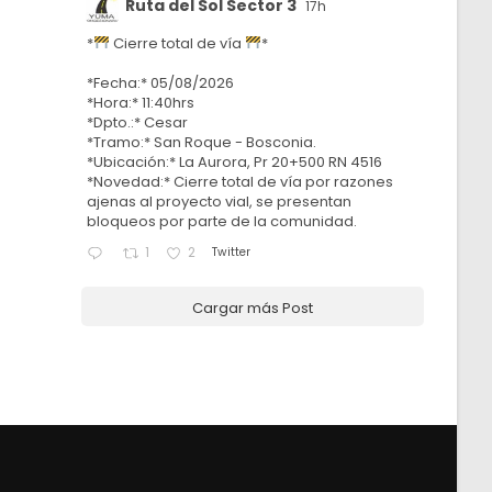
Ruta del Sol Sector 3
17h
*
Cierre total de vía
*
*Fecha:* 05/08/2026
*Hora:* 11:40hrs
*Dpto.:* Cesar
*Tramo:* San Roque - Bosconia.
*Ubicación:* La Aurora, Pr 20+500 RN 4516
*Novedad:* Cierre total de vía por razones
ajenas al proyecto vial, se presentan
bloqueos por parte de la comunidad.
Twitter
1
2
Cargar más Post