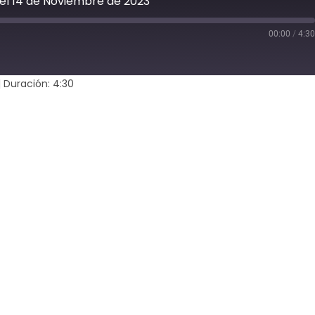
 del 14 de Noviembre de 2023
00:00
/
4:3
d
s
|
Duración: 4:30