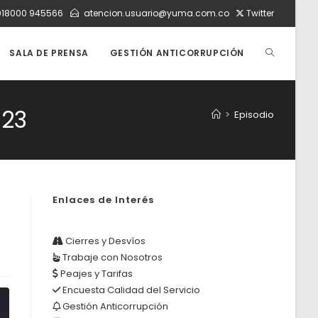
018000 945566
atencion.usuario@yuma.com.co
Twitter
ALTERNAR
SALA DE PRENSA
GESTIÓN ANTICORRUPCIÓN
BÚSQUEDA
023
>
Episodio
DE
Enlaces de Interés
e
LA
Cierres y Desvíos
Trabaje con Nosotros
WEB
Peajes y Tarifas
Encuesta Calidad del Servicio
Gestión Anticorrupción