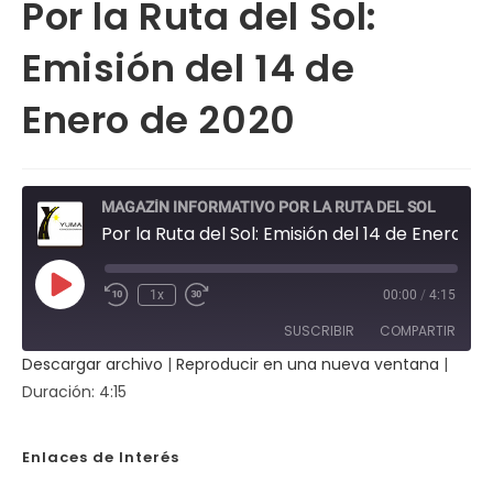
Por la Ruta del Sol:
Emisión del 14 de
Enero de 2020
MAGAZÍN INFORMATIVO POR LA RUTA DEL SOL
Por la Ruta del Sol: Emisión del 14 de Enero de 2020
Reproducir
1x
00:00
/
4:15
Rebobinar
Fast
episodio
10
Forward
SUSCRIBIR
COMPARTIR
segundos
30
seconds
Descargar archivo
|
Reproducir en una nueva ventana
|
COMPAR
Duración: 4:15
TIR
FEED RSS
ENLACE
Enlaces de Interés
INCRUST