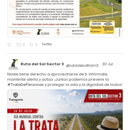
Twitter
0
0
Ruta del Sol Sector 3
30 Jul
@rutadelsoltram3
·
Nadie tiene derecho a aprovecharse de ti. Infórmate,
mantente alerta y actúa. ¡Juntos podemos prevenir la
#TrataDePersonas
y proteger la vida y la dignidad de todos!