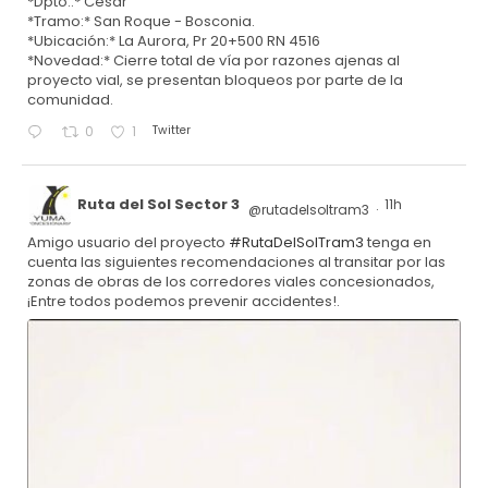
*Dpto.:* Cesar
*Tramo:* San Roque - Bosconia.
*Ubicación:* La Aurora, Pr 20+500 RN 4516
*Novedad:* Cierre total de vía por razones ajenas al
proyecto vial, se presentan bloqueos por parte de la
comunidad.
Twitter
0
1
Ruta del Sol Sector 3
11h
@rutadelsoltram3
·
Amigo usuario del proyecto
#RutaDelSolTram3
tenga en
cuenta las siguientes recomendaciones al transitar por las
zonas de obras de los corredores viales concesionados,
¡Entre todos podemos prevenir accidentes!.