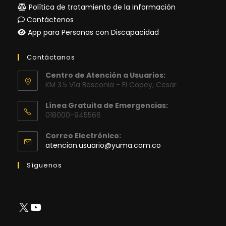
Política de tratamiento de la información
Contáctenos
App para Personas con Discapacidad
Contáctanos
Centro de Atención a Usuarios:
KM 3.5 Vía Bosconia - El Copey, Cesar
Línea Gratuita de Emergencias:
018000-945566
Correo Electrónico:
Se
atencion.usuario@yuma.com.co
abre
en
Síguenos
tu
aplicación
X
YouTube