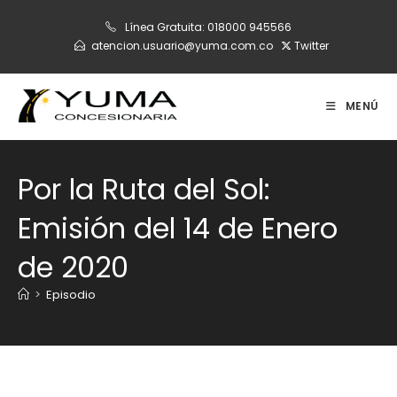
Ir
Línea Gratuita:
018000 945566
al
atencion.usuario@yuma.com.co
Twitter
contenido
MENÚ
Por la Ruta del Sol:
Emisión del 14 de Enero
de 2020
>
Episodio