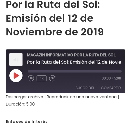
Por la Ruta del Sol:
Emisión del 12 de
Noviembre de 2019
MAGAZÍN INFORMATIVO POR LA RUTA DEL SOL
Por la Ruta del Sol: Emisión del 12 de Noviembre de 2019
Reproducir
1x
00:00
/
5:08
Rebobinar
Fast
episodio
10
Forward
SUSCRIBIR
COMPARTIR
segundos
30
seconds
Descargar archivo
|
Reproducir en una nueva ventana
|
COMPAR
Duración: 5:08
TIR
FEED RSS
ENLACE
Enlaces de Interés
INCRUST