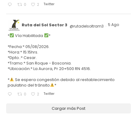
Twitter
0
2
Ruta del Sol Sector 3
5 Ago
@rutadelsoltram3
·
*
Vía Habilitada
*
*Fecha:* 05/08/2026.
*Hora:* 15:15hrs.
*Dpto.:* Cesar.
*Tramo:* San Roque - Bosconia.
*Ubicación:* La Aurora, Pr 20+500 RN 4516.
*
Se espera congestión debido al restablecimiento
paulatino del tránsito
*
Twitter
0
2
Cargar más Post