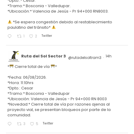
*Dpto.:* Cesar.
*Tramo:* Bosconia - Valledupar.
*Ubicación:* Valencia de Jesús - Pr 94+000 RN8003.
*Se espera congestión debido al restablecimiento
paulatino del tránsito*
Twitter
1
2
Ruta del Sol Sector 3
14h
@rutadelsoltram3
·
*
Cierre total de vía
*
*Fecha: 06/08/2026.
*Hora: 11:10hrs
*Dpto.: Cesar
*Tramo:* Bosconia - Valledupar
*Ubicación: Valencia de Jesús - Pr 94+000 RN 8003
*Novedad:* Cierre total de vía por razones ajenas al
proyecto vial, se presentan bloqueos por parte de la
comunidad.
Twitter
3
5