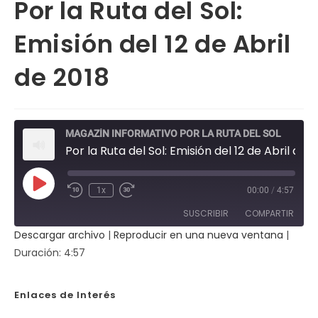
Por la Ruta del Sol:
Emisión del 12 de Abril
de 2018
MAGAZÍN INFORMATIVO POR LA RUTA DEL SOL
Por la Ruta del Sol: Emisión del 12 de Abril de 2018
Reproducir
1x
00:00
/
4:57
Rebobinar
Fast
episodio
10
Forward
SUSCRIBIR
COMPARTIR
segundos
30
seconds
Descargar archivo
|
Reproducir en una nueva ventana
|
COMPAR
Duración: 4:57
TIR
FEED RSS
ENLACE
Enlaces de Interés
INCRUST