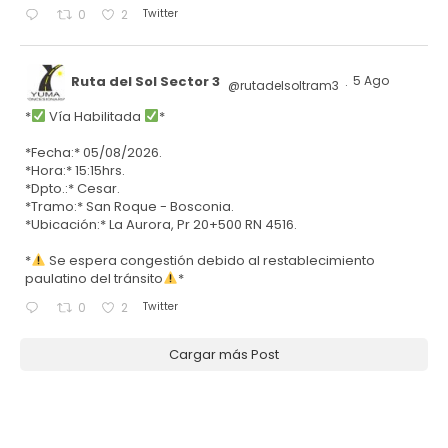
Twitter
0
2
Ruta del Sol Sector 3
5 Ago
@rutadelsoltram3
·
*
Vía Habilitada
*
*Fecha:* 05/08/2026.
*Hora:* 15:15hrs.
*Dpto.:* Cesar.
*Tramo:* San Roque - Bosconia.
*Ubicación:* La Aurora, Pr 20+500 RN 4516.
*
Se espera congestión debido al restablecimiento
paulatino del tránsito
*
Twitter
0
2
Cargar más Post