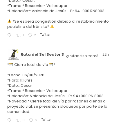
*Dpto.:* Cesar.
*Tramo:* Bosconia - Valledupar.
*Ubicación:* Valencia de Jesús - Pr 94+000 RN8003.
*Se espera congestión debido al restablecimiento
paulatino del tránsito*
Twitter
1
2
Ruta del Sol Sector 3
22h
@rutadelsoltram3
·
*
Cierre total de vía
*
*Fecha: 06/08/2026.
*Hora: 11:10hrs
*Dpto.: Cesar
*Tramo:* Bosconia - Valledupar
*Ubicación: Valencia de Jesús - Pr 94+000 RN 8003
*Novedad:* Cierre total de vía por razones ajenas al
proyecto vial, se presentan bloqueos por parte de la
comunidad.
Twitter
3
5