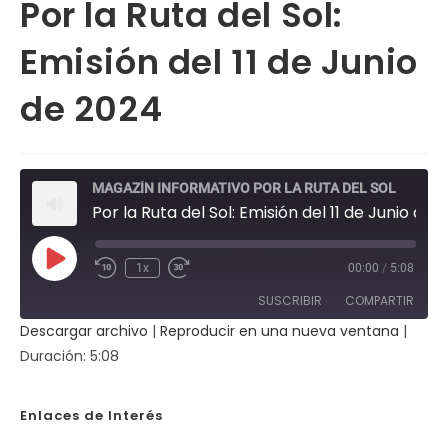
Por la Ruta del Sol:
Emisión del 11 de Junio
de 2024
MAGAZÍN INFORMATIVO POR LA RUTA DEL SOL
Por la Ruta del Sol: Emisión del 11 de Junio de 2024
Reproducir
1x
00:00
/
5:08
Rebobinar
Fast
episodio
10
Forward
SUSCRIBIR
COMPARTIR
segundos
30
seconds
Descargar archivo
|
Reproducir en una nueva ventana
|
COMPAR
Duración: 5:08
TIR
FEED RSS
ENLACE
Enlaces de Interés
INCRUST