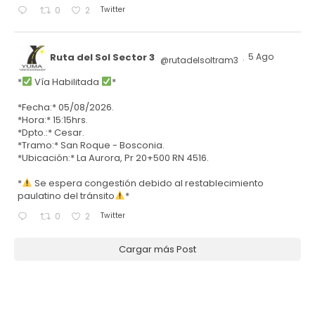
Twitter
0
2
Ruta del Sol Sector 3
5 Ago
@rutadelsoltram3
·
*
Vía Habilitada
*
*Fecha:* 05/08/2026.
*Hora:* 15:15hrs.
*Dpto.:* Cesar.
*Tramo:* San Roque - Bosconia.
*Ubicación:* La Aurora, Pr 20+500 RN 4516.
*
Se espera congestión debido al restablecimiento
paulatino del tránsito
*
Twitter
0
2
Cargar más Post