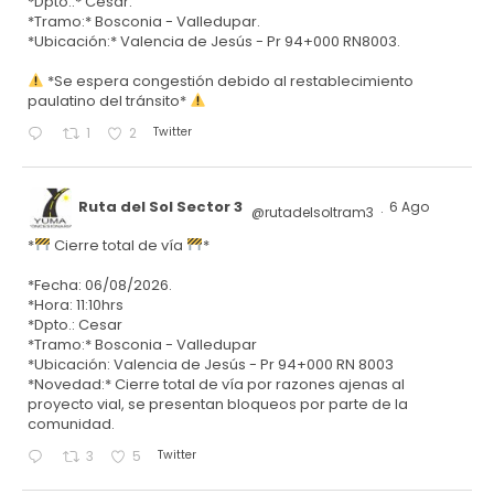
*Dpto.:* Cesar.
*Tramo:* Bosconia - Valledupar.
*Ubicación:* Valencia de Jesús - Pr 94+000 RN8003.
*Se espera congestión debido al restablecimiento
paulatino del tránsito*
Twitter
1
2
Ruta del Sol Sector 3
6 Ago
@rutadelsoltram3
·
*
Cierre total de vía
*
*Fecha: 06/08/2026.
*Hora: 11:10hrs
*Dpto.: Cesar
*Tramo:* Bosconia - Valledupar
*Ubicación: Valencia de Jesús - Pr 94+000 RN 8003
*Novedad:* Cierre total de vía por razones ajenas al
proyecto vial, se presentan bloqueos por parte de la
comunidad.
Twitter
3
5