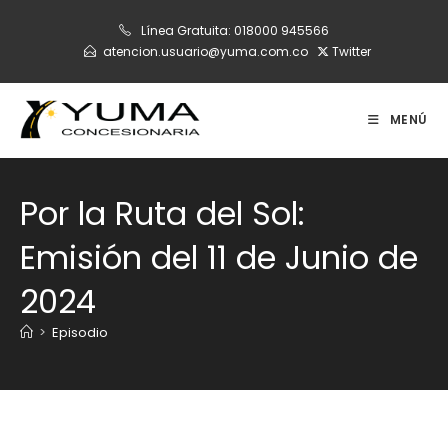
Ir
Línea Gratuita:
018000 945566
al
atencion.usuario@yuma.com.co
Twitter
contenido
MENÚ
Por la Ruta del Sol:
Emisión del 11 de Junio de
2024
>
Episodio