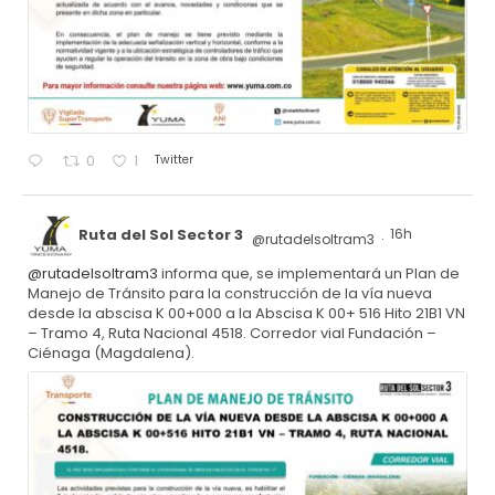
Twitter
0
1
Ruta del Sol Sector 3
16h
@rutadelsoltram3
·
@rutadelsoltram3
informa que, se implementará un Plan de
Manejo de Tránsito para la construcción de la vía nueva
desde la abscisa K 00+000 a la Abscisa K 00+ 516 Hito 21B1 VN
– Tramo 4, Ruta Nacional 4518. Corredor vial Fundación –
Ciénaga (Magdalena).