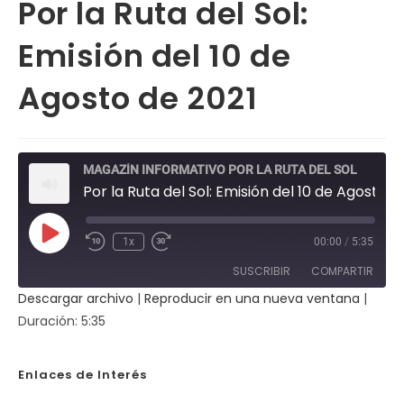
Por la Ruta del Sol:
Emisión del 10 de
Agosto de 2021
MAGAZÍN INFORMATIVO POR LA RUTA DEL SOL
Por la Ruta del Sol: Emisión del 10 de Agosto de 2021
Reproducir
1x
00:00
/
5:35
Rebobinar
Fast
episodio
10
Forward
SUSCRIBIR
COMPARTIR
segundos
30
seconds
Descargar archivo
|
Reproducir en una nueva ventana
|
COMPAR
Duración: 5:35
TIR
FEED RSS
ENLACE
Enlaces de Interés
INCRUST