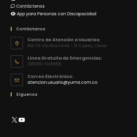
Contáctenos
App para Personas con Discapacidad
Contáctanos
Centro de Atención a Usuarios:
KM 3.5 Vía Bosconia - El Copey, Cesar
Línea Gratuita de Emergencias:
018000-945566
Correo Electrónico:
Se
atencion.usuario@yuma.com.co
abre
en
Síguenos
tu
aplicación
X
YouTube