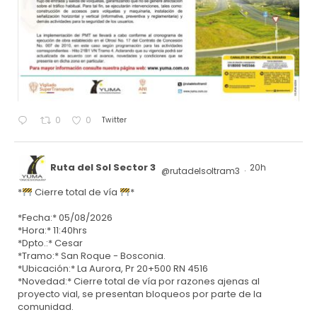
Twitter
0
0
Ruta del Sol Sector 3
20h
@rutadelsoltram3
·
*
Cierre total de vía
*
*Fecha:* 05/08/2026
*Hora:* 11:40hrs
*Dpto.:* Cesar
*Tramo:* San Roque - Bosconia.
*Ubicación:* La Aurora, Pr 20+500 RN 4516
*Novedad:* Cierre total de vía por razones ajenas al
proyecto vial, se presentan bloqueos por parte de la
comunidad.