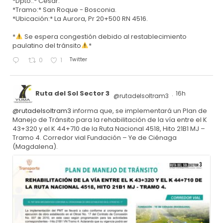
*Dpto.:* Cesar.
*Tramo:* San Roque - Bosconia.
*Ubicación:* La Aurora, Pr 20+500 RN 4516.
*
Se espera congestión debido al restablecimiento
paulatino del tránsito
*
Twitter
0
1
Ruta del Sol Sector 3
16h
@rutadelsoltram3
·
@rutadelsoltram3
informa que, se implementará un Plan de
Manejo de Tránsito para la rehabilitación de la vía entre el K
43+320 y el K 44+710 de la Ruta Nacional 4518, Hito 21B1 MJ –
Tramo 4. Corredor vial Fundación – Ye de Ciénaga
(Magdalena).