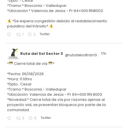
*Dpto.:* Cesar.
*Tramo:* Bosconia - Valledupar.
*Ubicación:* Valencia de Jesús - Pr 94+000 RN8003.
*Se espera congestión debido al restablecimiento
paulatino del tránsito*
Twitter
1
2
Ruta del Sol Sector 3
17h
@rutadelsoltram3
·
*
Cierre total de vía
*
*Fecha: 06/08/2026.
*Hora: 11:10hrs
*Dpto.: Cesar
*Tramo:* Bosconia - Valledupar
*Ubicación: Valencia de Jesús - Pr 94+000 RN 8003
*Novedad:* Cierre total de vía por razones ajenas al
proyecto vial, se presentan bloqueos por parte de la
comunidad.
Twitter
3
5