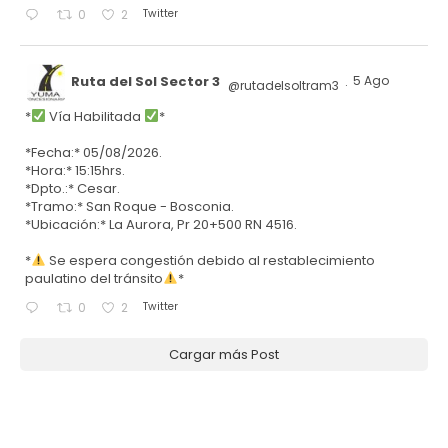
Twitter
0
2
Ruta del Sol Sector 3
5 Ago
@rutadelsoltram3
·
*
Vía Habilitada
*
*Fecha:* 05/08/2026.
*Hora:* 15:15hrs.
*Dpto.:* Cesar.
*Tramo:* San Roque - Bosconia.
*Ubicación:* La Aurora, Pr 20+500 RN 4516.
*
Se espera congestión debido al restablecimiento
paulatino del tránsito
*
Twitter
0
2
Cargar más Post