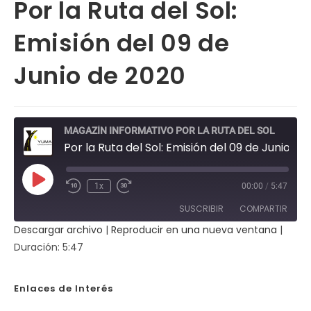
Por la Ruta del Sol:
Emisión del 09 de
Junio de 2020
MAGAZÍN INFORMATIVO POR LA RUTA DEL SOL
Por la Ruta del Sol: Emisión del 09 de Junio de 2020
Reproducir
1x
00:00
/
5:47
Rebobinar
Fast
episodio
10
Forward
SUSCRIBIR
COMPARTIR
segundos
30
seconds
Descargar archivo
|
Reproducir en una nueva ventana
|
COMPAR
Duración: 5:47
TIR
FEED RSS
ENLACE
Enlaces de Interés
INCRUST