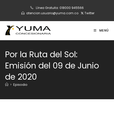
Ir
Línea Gratuita:
018000 945566
al
atencion.usuario@yuma.com.co
Twitter
contenido
MENÚ
Por la Ruta del Sol:
Emisión del 09 de Junio
de 2020
>
Episodio