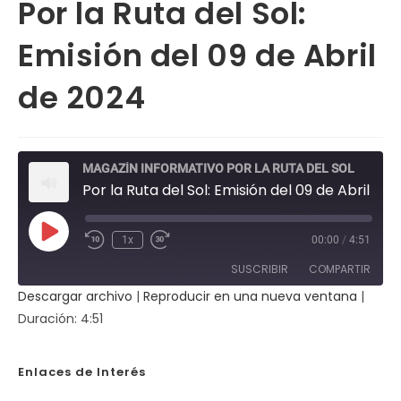
Por la Ruta del Sol:
Emisión del 09 de Abril
de 2024
MAGAZÍN INFORMATIVO POR LA RUTA DEL SOL
Por la Ruta del Sol: Emisión del 09 de Abril de 2024
Reproducir
1x
00:00
/
4:51
Rebobinar
Fast
episodio
10
Forward
SUSCRIBIR
COMPARTIR
segundos
30
seconds
Descargar archivo
|
Reproducir en una nueva ventana
|
COMPAR
Duración: 4:51
TIR
FEED RSS
ENLACE
Enlaces de Interés
INCRUST