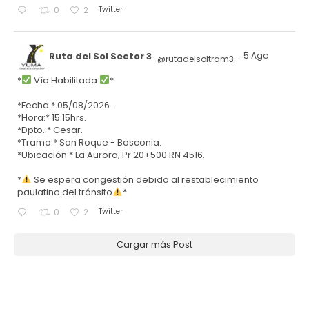
Twitter
0
2
Ruta del Sol Sector 3
5 Ago
@rutadelsoltram3
·
*
Vía Habilitada
*
*Fecha:* 05/08/2026.
*Hora:* 15:15hrs.
*Dpto.:* Cesar.
*Tramo:* San Roque - Bosconia.
*Ubicación:* La Aurora, Pr 20+500 RN 4516.
*
Se espera congestión debido al restablecimiento
paulatino del tránsito
*
Twitter
0
2
Cargar más Post