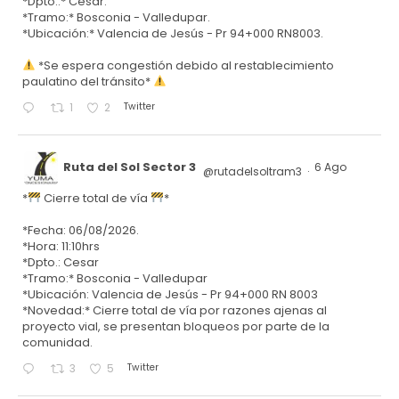
*Dpto.:* Cesar.
*Tramo:* Bosconia - Valledupar.
*Ubicación:* Valencia de Jesús - Pr 94+000 RN8003.
*Se espera congestión debido al restablecimiento
paulatino del tránsito*
Twitter
1
2
Ruta del Sol Sector 3
6 Ago
@rutadelsoltram3
·
*
Cierre total de vía
*
*Fecha: 06/08/2026.
*Hora: 11:10hrs
*Dpto.: Cesar
*Tramo:* Bosconia - Valledupar
*Ubicación: Valencia de Jesús - Pr 94+000 RN 8003
*Novedad:* Cierre total de vía por razones ajenas al
proyecto vial, se presentan bloqueos por parte de la
comunidad.
Twitter
3
5