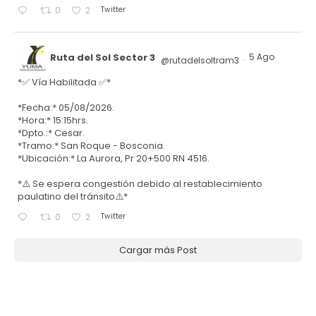
Twitter
0
2
Ruta del Sol Sector 3
5 Ago
@rutadelsoltram3
·
*✅ Vía Habilitada ✅*
*Fecha:* 05/08/2026.
*Hora:* 15:15hrs.
*Dpto.:* Cesar.
*Tramo:* San Roque - Bosconia.
*Ubicación:* La Aurora, Pr 20+500 RN 4516.
*⚠️ Se espera congestión debido al restablecimiento
paulatino del tránsito⚠️*
Twitter
0
2
Cargar más Post