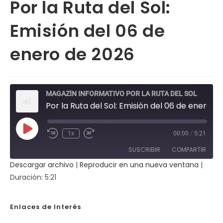
Por la Ruta del Sol:
Emisión del 06 de
enero de 2026
MAGAZÍN INFORMATIVO POR LA RUTA DEL SOL
Por la Ruta del Sol: Emisión del 06 de enero de 2026
Reproducir
1x
00:00
/
5:21
Rebobinar
Fast
episodio
10
Forward
SUSCRIBIR
COMPARTIR
segundos
30
seconds
Descargar archivo
|
Reproducir en una nueva ventana
|
COMPAR
Duración: 5:21
TIR
FEED RSS
ENLACE
Enlaces de Interés
INCRUST