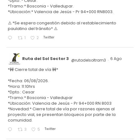
*Dpto.:* Cesar.
*Tramo:* Bosconia - Valledupar.
*Ubicación:* Valencia de Jesús - Pr 94+000 RN8003.
⚠️ *Se espera congestión debido al restablecimiento
paulatino del tránsito* ⚠️
Twitter
1
2
Ruta del Sol Sector 3
6 Ago
@rutadelsoltram3
·
*🚧 Cierre total de vía 🚧*
*Fecha: 06/08/2026.
*Hora: 11:10hrs
*Dpto.: Cesar
*Tramo:* Bosconia - Valledupar
*Ubicación: Valencia de Jesús - Pr 94+000 RN 8003
*Novedad:* Cierre total de vía por razones ajenas al
proyecto vial, se presentan bloqueos por parte de la
comunidad.
Twitter
3
5