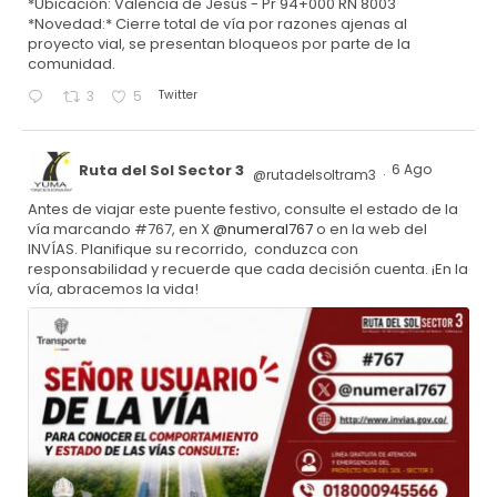
*Ubicación: Valencia de Jesús - Pr 94+000 RN 8003
*Novedad:* Cierre total de vía por razones ajenas al
proyecto vial, se presentan bloqueos por parte de la
comunidad.
Twitter
3
5
Ruta del Sol Sector 3
6 Ago
@rutadelsoltram3
·
Antes de viajar este puente festivo, consulte el estado de la
vía marcando #767, en X
@numeral767
o en la web del
INVÍAS. Planifique su recorrido, conduzca con
responsabilidad y recuerde que cada decisión cuenta. ¡En la
vía, abracemos la vida!