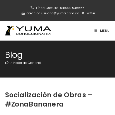
Ir
Línea Gratuita:
018000 945566
al
atencion.usuario@yuma.com.co
Twitter
contenido
MENÚ
Blog
>
Noticias General
Socialización de Obras –
#ZonaBananera