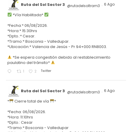
Ruta del Sol Sector 3
6 Ago
@rutadelsoltram3
·
*Vía Habilitada*
*Fecha:* 06/08/2026.
*Hora:* 15:30hrs
*Dpto.:* Cesar.
*Tramo:* Bosconia - Valledupar.
*Ubicación:* Valencia de Jesús - Pr 94+000 RN8003.
*Se espera congestión debido al restablecimiento
paulatino del tránsito*
Twitter
1
2
Ruta del Sol Sector 3
6 Ago
@rutadelsoltram3
·
*
Cierre total de vía
*
*Fecha: 06/08/2026.
*Hora: 11:10hrs
*Dpto.: Cesar
*Tramo:* Bosconia - Valledupar