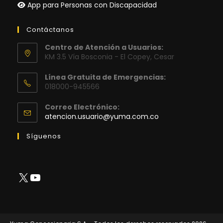
App para Personas con Discapacidad
Contáctanos
Centro de Atención a Usuarios:
KM 3.5 Vía Bosconia - El Copey, Cesar
Línea Gratuita de Emergencias:
018000-945566
Correo Electrónico:
Se
atencion.usuario@yuma.com.co
abre
en
Síguenos
tu
aplicación
X
YouTube