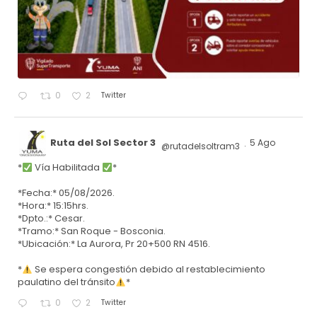
Twitter
0
2
Ruta del Sol Sector 3
5 Ago
@rutadelsoltram3
·
*
Vía Habilitada
*
*Fecha:* 05/08/2026.
*Hora:* 15:15hrs.
*Dpto.:* Cesar.
*Tramo:* San Roque - Bosconia.
*Ubicación:* La Aurora, Pr 20+500 RN 4516.
*
Se espera congestión debido al restablecimiento
paulatino del tránsito
*
Twitter
0
2