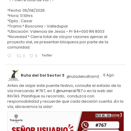
*Fecha: 06/08/2026.
*Hora: 11:10hrs
*Dpto.: Cesar
*Tramo:* Bosconia - Valledupar
*Ubicación: Valencia de Jesús - Pr 94+000 RN 8003
*Novedad:* Cierre total de vía por razones ajenas al
proyecto vial, se presentan bloqueos por parte de la
comunidad.
Twitter
3
5
Ruta del Sol Sector 3
6 Ago
@rutadelsoltram3
·
Antes de viajar este puente festivo, consulte el estado de la
vía marcando #767, en X
@numeral767
o en la web del
INVÍAS. Planifique su recorrido, conduzca con
responsabilidad y recuerde que cada decisión cuenta. ¡En la
vía, abracemos la vida!