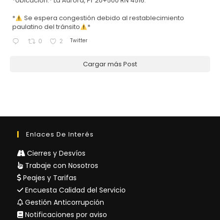
*Ubicación:* La Aurora, Pr 20+500 RN 4516.
*
Se espera congestión debido al restablecimiento
paulatino del tránsito
*
Twitter
0
2
Cargar más Post
Enlaces De Interés
Cierres y Desvíos
Trabaje con Nosotros
Peajes y Tarifas
Encuesta Calidad del Servicio
Gestión Anticorrupción
Notificaciones por aviso