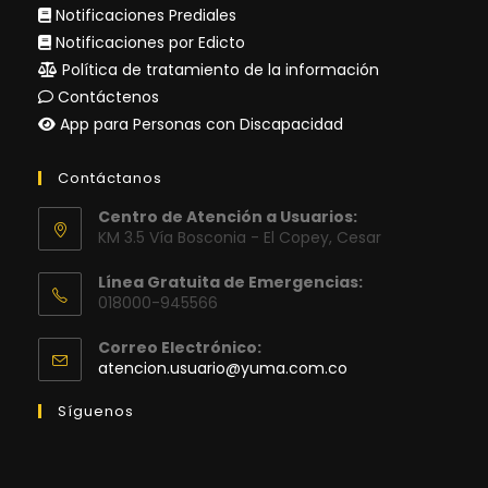
Notificaciones Prediales
Notificaciones por Edicto
Política de tratamiento de la información
Contáctenos
App para Personas con Discapacidad
Contáctanos
Centro de Atención a Usuarios:
KM 3.5 Vía Bosconia - El Copey, Cesar
Línea Gratuita de Emergencias:
018000-945566
Correo Electrónico:
Se
atencion.usuario@yuma.com.co
abre
en
Síguenos
tu
aplicación