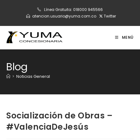
Ir
Línea Gratuita:
018000 945566
al
atencion.usuario@yuma.com.co
Twitter
contenido
MENÚ
Blog
>
Noticias General
Socialización de Obras –
#ValenciaDeJesús