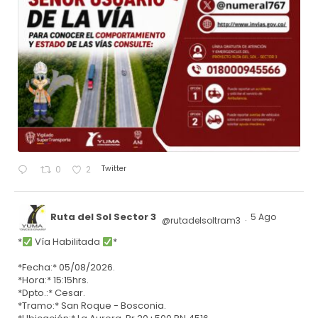
Twitter
0
2
Ruta del Sol Sector 3
5 Ago
@rutadelsoltram3
·
*
Vía Habilitada
*
*Fecha:* 05/08/2026.
*Hora:* 15:15hrs.
*Dpto.:* Cesar.
*Tramo:* San Roque - Bosconia.