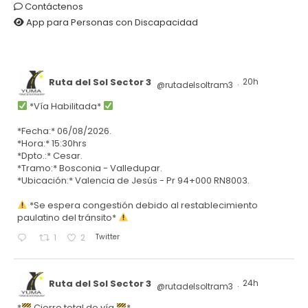
Contáctenos
App para Personas con Discapacidad
Ruta del Sol Sector 3
20h
@rutadelsoltram3
·
*Vía Habilitada*
*Fecha:* 06/08/2026.
*Hora:* 15:30hrs
*Dpto.:* Cesar.
*Tramo:* Bosconia - Valledupar.
*Ubicación:* Valencia de Jesús - Pr 94+000 RN8003.
*Se espera congestión debido al restablecimiento
paulatino del tránsito*
Twitter
1
2
Ruta del Sol Sector 3
24h
@rutadelsoltram3
·
*
Cierre total de vía
*