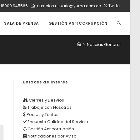
018000 945566
atencion.usuario@yuma.com.co
Twitter
ALTERNAR
SALA DE PRENSA
GESTIÓN ANTICORRUPCIÓN
>
Noticias General
BÚSQUEDA
DE
Enlaces de Interés
LA
Cierres y Desvíos
Trabaje con Nosotros
Peajes y Tarifas
WEB
Encuesta Calidad del Servicio
Gestión Anticorrupción
Notificaciones por Aviso