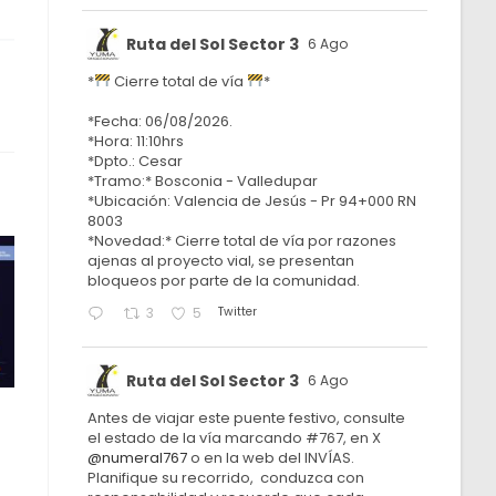
Ruta del Sol Sector 3
6 Ago
*
Cierre total de vía
*
*Fecha: 06/08/2026.
*Hora: 11:10hrs
*Dpto.: Cesar
*Tramo:* Bosconia - Valledupar
*Ubicación: Valencia de Jesús - Pr 94+000 RN
8003
*Novedad:* Cierre total de vía por razones
ajenas al proyecto vial, se presentan
bloqueos por parte de la comunidad.
Twitter
3
5
Ruta del Sol Sector 3
6 Ago
Antes de viajar este puente festivo, consulte
el estado de la vía marcando #767, en X
@numeral767
o en la web del INVÍAS.
Planifique su recorrido, conduzca con