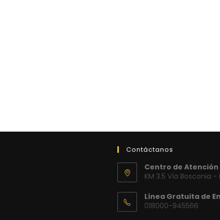
Contáctanos
Centro de Atención 
KM 3.5 Vía Bosconia -
Línea Gratuita de E
018000-945566