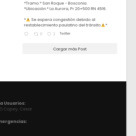
*Tramo:* San Roque - Bosconia.
*Ubicación:* La Aurora, Pr 20+500 RN 4516.
*
Se espera congestión debido al
restablecimiento paulatino del tránsito
*
Twitter
0
2
Cargar más Post
a Usuarios:
 El Copey, Cesar
mergencias: