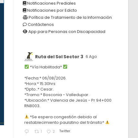
Notificaciones Prediales
Notificaciones por Edicto
Política de Tratamiento de la Información
Contáctenos
App para Personas con Discapacidad
Ruta del Sol Sector 3
6 Ago
*Vía Habilitada*
*Fecha:* 06/08/2026.
*Hora:* 15:30hrs
*Dpto.:* Cesar.
*Tramo:* Bosconia - Valledupar.
*Ubicación:* Valencia de Jesús - Pr 94+000
RN8003.
*Se espera congestión debido al
restablecimiento paulatino del tránsito*
Twitter
1
2