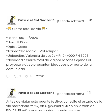
Ruta del Sol Sector 3
12h
@rutadelsoltram3
·
*
Cierre total de vía
*
*Fecha: 06/08/2026.
*Hora: 11:10hrs
*Dpto.: Cesar
*Tramo:* Bosconia - Valledupar
*Ubicación: Valencia de Jesús - Pr 94+000 RN 8003
*Novedad:* Cierre total de vía por razones ajenas al
proyecto vial, se presentan bloqueos por parte de la
comunidad.
Twitter
2
4
Ruta del Sol Sector 3
14h
@rutadelsoltram3
·
Antes de viajar este puente festivo, consulte el estado de la
vía marcando #767, en X
@numeral767
o en la web del
INVÍAS. Planifique su recorrido, conduzca con