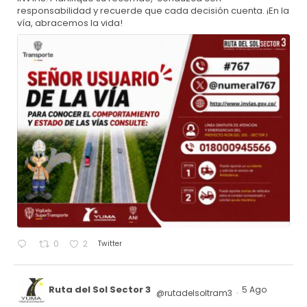
responsabilidad y recuerde que cada decisión cuenta. ¡En la
vía, abracemos la vida!
Twitter
0
2
Ruta del Sol Sector 3
5 Ago
@rutadelsoltram3
·