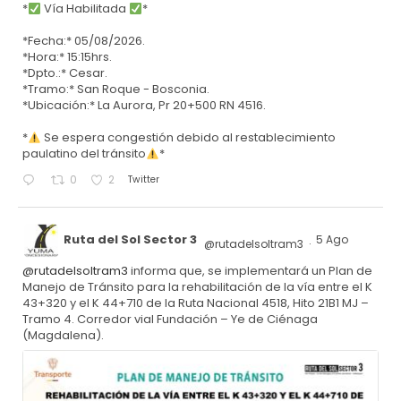
*
Vía Habilitada
*
*Fecha:* 05/08/2026.
*Hora:* 15:15hrs.
*Dpto.:* Cesar.
*Tramo:* San Roque - Bosconia.
*Ubicación:* La Aurora, Pr 20+500 RN 4516.
*
Se espera congestión debido al restablecimiento
paulatino del tránsito
*
Twitter
0
2
Ruta del Sol Sector 3
5 Ago
@rutadelsoltram3
·
@rutadelsoltram3
informa que, se implementará un Plan de
Manejo de Tránsito para la rehabilitación de la vía entre el K
43+320 y el K 44+710 de la Ruta Nacional 4518, Hito 21B1 MJ –
Tramo 4. Corredor vial Fundación – Ye de Ciénaga
(Magdalena).