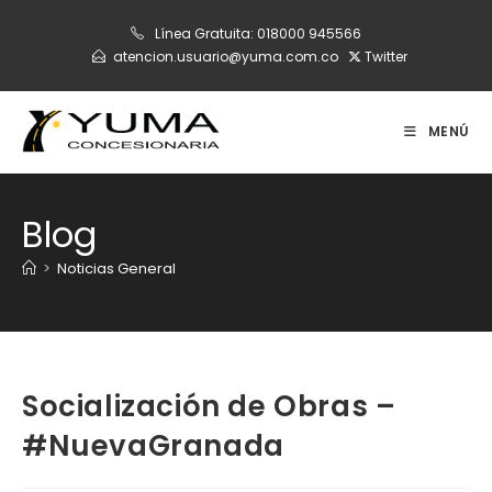
Ir
Línea Gratuita:
018000 945566
al
atencion.usuario@yuma.com.co
Twitter
contenido
MENÚ
Blog
>
Noticias General
Socialización de Obras –
#NuevaGranada