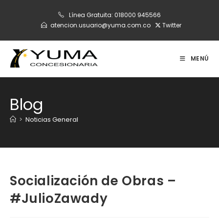
Ir
Línea Gratuita:
018000 945566
al
atencion.usuario@yuma.com.co
Twitter
contenido
MENÚ
Blog
>
Noticias General
Socialización de Obras –
#JulioZawady