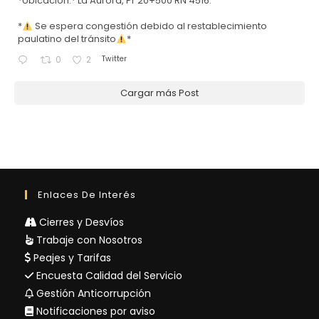
*Ubicación:* La Aurora, Pr 20+500 RN 4516.
*
Se espera congestión debido al restablecimiento
paulatino del tránsito
*
Twitter
0
2
Cargar más Post
Enlaces De Interés
Cierres y Desvíos
Trabaje con Nosotros
Peajes y Tarifas
Encuesta Calidad del Servicio
Gestión Anticorrupción
Notificaciones por aviso