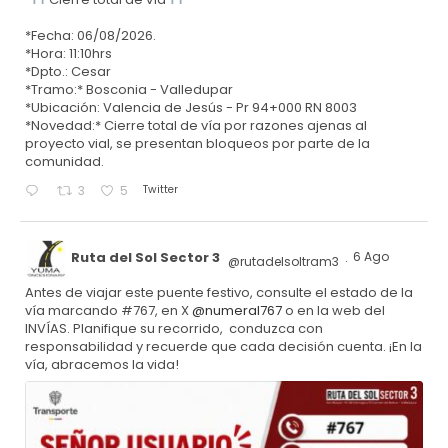
*Fecha: 06/08/2026.
*Hora: 11:10hrs
*Dpto.: Cesar
*Tramo:* Bosconia - Valledupar
*Ubicación: Valencia de Jesús - Pr 94+000 RN 8003
*Novedad:* Cierre total de vía por razones ajenas al
proyecto vial, se presentan bloqueos por parte de la
comunidad.
Twitter
3
5
Ruta del Sol Sector 3
6 Ago
@rutadelsoltram3
·
Antes de viajar este puente festivo, consulte el estado de la
vía marcando #767, en X
@numeral767
o en la web del
INVÍAS. Planifique su recorrido, conduzca con
responsabilidad y recuerde que cada decisión cuenta. ¡En la
vía, abracemos la vida!