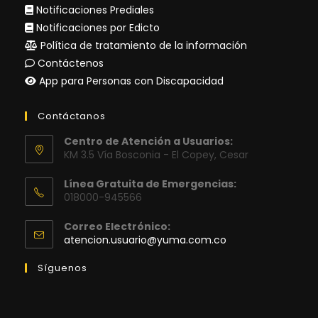
Notificaciones Prediales
Notificaciones por Edicto
Política de tratamiento de la información
Contáctenos
App para Personas con Discapacidad
Contáctanos
Centro de Atención a Usuarios:
KM 3.5 Vía Bosconia - El Copey, Cesar
Línea Gratuita de Emergencias:
018000-945566
Correo Electrónico:
Se
atencion.usuario@yuma.com.co
abre
en
Síguenos
tu
aplicación