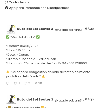
Contáctenos
App para Personas con Discapacidad
Ruta del Sol Sector 3
6 Ago
@rutadelsoltram3
·
*Vía Habilitada*
*Fecha:* 06/08/2026.
*Hora:* 15:30hrs
*Dpto.:* Cesar.
*Tramo:* Bosconia - Valledupar.
*Ubicación:* Valencia de Jesús - Pr 94+000 RN8003.
*Se espera congestión debido al restablecimiento
paulatino del tránsito*
Twitter
1
2
Ruta del Sol Sector 3
6 Ago
@rutadelsoltram3
·
*
Cierre total de vía
*