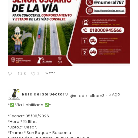
Twitter
0
2
Ruta del Sol Sector 3
5 Ago
@rutadelsoltram3
·
*
Vía Habilitada
*
*Fecha:* 05/08/2026.
*Hora:* 15:15hrs.
*Dpto.:* Cesar.
*Tramo:* San Roque - Bosconia.