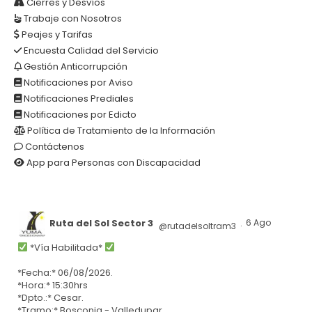
Cierres y Desvíos
Trabaje con Nosotros
Peajes y Tarifas
Encuesta Calidad del Servicio
Gestión Anticorrupción
Notificaciones por Aviso
Notificaciones Prediales
Notificaciones por Edicto
Política de Tratamiento de la Información
Contáctenos
App para Personas con Discapacidad
Ruta del Sol Sector 3
6 Ago
@rutadelsoltram3
·
*Vía Habilitada*
*Fecha:* 06/08/2026.
*Hora:* 15:30hrs
*Dpto.:* Cesar.
*Tramo:* Bosconia - Valledupar.