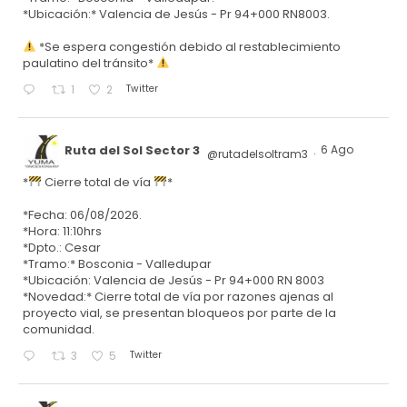
*Ubicación:* Valencia de Jesús - Pr 94+000 RN8003.
*Se espera congestión debido al restablecimiento
paulatino del tránsito*
Twitter
1
2
Ruta del Sol Sector 3
6 Ago
@rutadelsoltram3
·
*
Cierre total de vía
*
*Fecha: 06/08/2026.
*Hora: 11:10hrs
*Dpto.: Cesar
*Tramo:* Bosconia - Valledupar
*Ubicación: Valencia de Jesús - Pr 94+000 RN 8003
*Novedad:* Cierre total de vía por razones ajenas al
proyecto vial, se presentan bloqueos por parte de la
comunidad.
Twitter
3
5