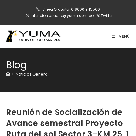
Ir
Línea Gratuita:
018000 945566
al
atencion.usuario@yuma.com.co
Twitter
contenido
MENÚ
Blog
>
Noticias General
Reunión de Socialización de
Avance semestral Proyecto
Ruta del sol Sector 3-KM 25, 1