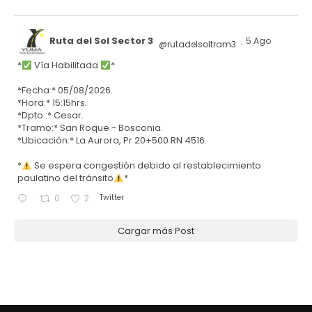
Ruta del Sol Sector 3
5 Ago
@rutadelsoltram3
·
*
Vía Habilitada
*
*Fecha:* 05/08/2026.
*Hora:* 15:15hrs.
*Dpto.:* Cesar.
*Tramo:* San Roque - Bosconia.
*Ubicación:* La Aurora, Pr 20+500 RN 4516.
*
Se espera congestión debido al restablecimiento
paulatino del tránsito
*
Twitter
0
2
Cargar más Post