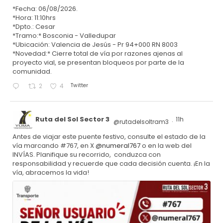
*Fecha: 06/08/2026.
*Hora: 11:10hrs
*Dpto.: Cesar
*Tramo:* Bosconia - Valledupar
*Ubicación: Valencia de Jesús - Pr 94+000 RN 8003
*Novedad:* Cierre total de vía por razones ajenas al
proyecto vial, se presentan bloqueos por parte de la
comunidad.
Twitter
2
4
Ruta del Sol Sector 3
11h
@rutadelsoltram3
·
Antes de viajar este puente festivo, consulte el estado de la
vía marcando #767, en X
@numeral767
o en la web del
INVÍAS. Planifique su recorrido, conduzca con
responsabilidad y recuerde que cada decisión cuenta. ¡En la
vía, abracemos la vida!