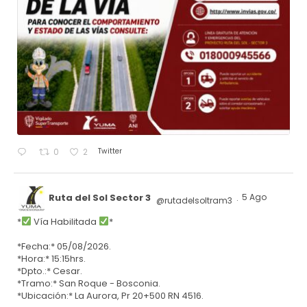
Twitter
0
2
Ruta del Sol Sector 3
5 Ago
@rutadelsoltram3
·
*
Vía Habilitada
*
*Fecha:* 05/08/2026.
*Hora:* 15:15hrs.
*Dpto.:* Cesar.
*Tramo:* San Roque - Bosconia.
*Ubicación:* La Aurora, Pr 20+500 RN 4516.