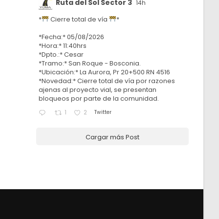
Ruta del Sol Sector 3
14h
*
Cierre total de vía
*
*Fecha:* 05/08/2026
*Hora:* 11:40hrs
*Dpto.:* Cesar
*Tramo:* San Roque - Bosconia.
*Ubicación:* La Aurora, Pr 20+500 RN 4516
*Novedad:* Cierre total de vía por razones
ajenas al proyecto vial, se presentan
bloqueos por parte de la comunidad.
Twitter
1
2
Cargar más Post