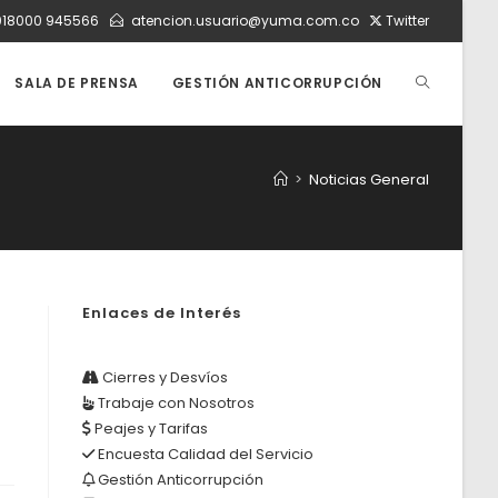
018000 945566
atencion.usuario@yuma.com.co
Twitter
ALTERNAR
SALA DE PRENSA
GESTIÓN ANTICORRUPCIÓN
BÚSQUEDA
>
Noticias General
DE
Enlaces de Interés
LA
Cierres y Desvíos
Trabaje con Nosotros
WEB
Peajes y Tarifas
Encuesta Calidad del Servicio
Gestión Anticorrupción