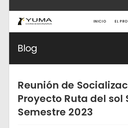
Ir
al
contenido
INICIO
EL PR
Blog
Reunión de Socializa
Proyecto Ruta del sol 
Semestre 2023