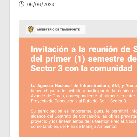
Publicación
06/06/2023
de
la
entrada: