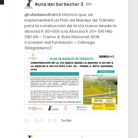
Ruta del Sol Sector 3
10h
@rutadelsoltram3
informa que, se
implementará un Plan de Manejo de Tránsito
para la construcción de la vía nueva desde la
abscisa K 00+000 a la Abscisa K 00+ 516 Hito
21B1 VN – Tramo 4, Ruta Nacional 4518.
Corredor vial Fundación – Ciénaga
(Magdalena).
Twitter
0
0