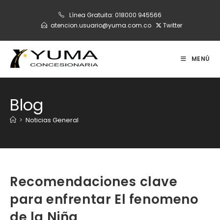
Ir
Línea Gratuita:
018000 945566
al
atencion.usuario@yuma.com.co
Twitter
contenido
MENÚ
Blog
>
Noticias General
Recomendaciones clave
para enfrentar El fenomeno
de la Niña