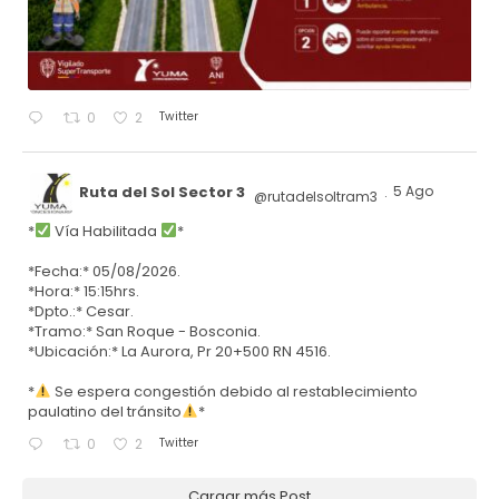
Twitter
0
2
Ruta del Sol Sector 3
5 Ago
@rutadelsoltram3
·
*
Vía Habilitada
*
*Fecha:* 05/08/2026.
*Hora:* 15:15hrs.
*Dpto.:* Cesar.
*Tramo:* San Roque - Bosconia.
*Ubicación:* La Aurora, Pr 20+500 RN 4516.
*
Se espera congestión debido al restablecimiento
paulatino del tránsito
*
Twitter
0
2
Cargar más Post