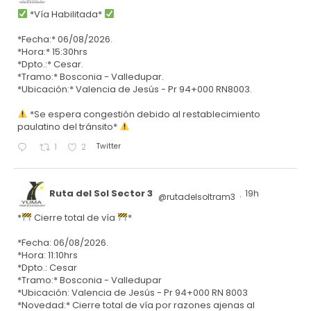
*Vía Habilitada*
*Fecha:* 06/08/2026.
*Hora:* 15:30hrs
*Dpto.:* Cesar.
*Tramo:* Bosconia - Valledupar.
*Ubicación:* Valencia de Jesús - Pr 94+000 RN8003.
*Se espera congestión debido al restablecimiento
paulatino del tránsito*
Twitter
1
2
Ruta del Sol Sector 3
19h
@rutadelsoltram3
·
*
Cierre total de vía
*
*Fecha: 06/08/2026.
*Hora: 11:10hrs
*Dpto.: Cesar
*Tramo:* Bosconia - Valledupar
*Ubicación: Valencia de Jesús - Pr 94+000 RN 8003
*Novedad:* Cierre total de vía por razones ajenas al