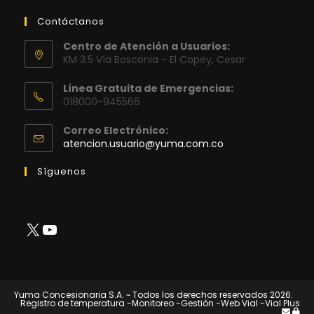
Contáctanos
Centro de Atención a Usuarios:
KM 3.5 Vía Bosconia - El Copey, Cesar
Línea Gratuita de Emergencias:
018000-945566
Correo Electrónico:
Se
atencion.usuario@yuma.com.co
abre
en
Síguenos
tu
aplicación
X
YouTube
Yuma Concesionaria S.A. ~ Todos los derechos reservados 2026.
Registro de temperatura
-Monitoreo
-Gestión
-Web Vial
-Vial Plus