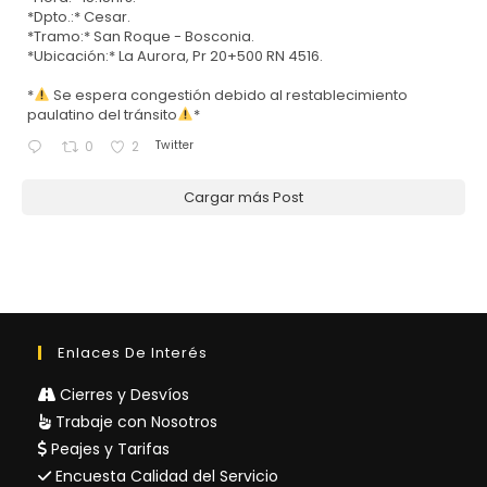
*Dpto.:* Cesar.
*Tramo:* San Roque - Bosconia.
*Ubicación:* La Aurora, Pr 20+500 RN 4516.
*
Se espera congestión debido al restablecimiento
paulatino del tránsito
*
Twitter
0
2
Cargar más Post
Enlaces De Interés
Cierres y Desvíos
Trabaje con Nosotros
Peajes y Tarifas
Encuesta Calidad del Servicio