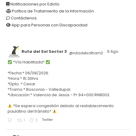
Notificaciones por Edicto
Política de Tratamiento de la Información
Contáctenos
App para Personas con Discapacidad
Ruta del Sol Sector 3
6 Ago
@rutadelsoltram3
·
*Vía Habilitada*
*Fecha:* 06/08/2026.
*Hora:* 15:30hrs
*Dpto.:* Cesar.
*Tramo:* Bosconia - Valledupar.
*Ubicación:* Valencia de Jesús - Pr 94+000 RN8003.
*Se espera congestión debido al restablecimiento
paulatino del tránsito*
Twitter
1
2