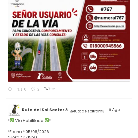
Twitter
0
2
Ruta del Sol Sector 3
5 Ago
@rutadelsoltram3
·
*
Vía Habilitada
*
*Fecha:* 05/08/2026.
*Hora:* 15:15hrs.