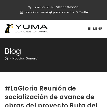
Ir
Línea Gratuita:
018000 945566
al
atencion.usuario@yuma.com.co
Twitter
contenido
MENÚ
Blog
>
Noticias General
#LaGloria Reunión de
socialización de avance de
obras del proyecto Ruta del