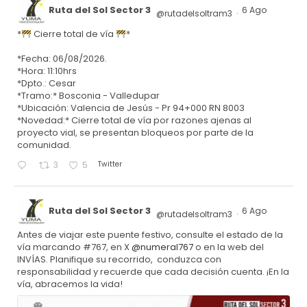
Ruta del Sol Sector 3
6 Ago
@rutadelsoltram3
·
*
Cierre total de vía
*
*Fecha: 06/08/2026.
*Hora: 11:10hrs
*Dpto.: Cesar
*Tramo:* Bosconia - Valledupar
*Ubicación: Valencia de Jesús - Pr 94+000 RN 8003
*Novedad:* Cierre total de vía por razones ajenas al
proyecto vial, se presentan bloqueos por parte de la
comunidad.
Twitter
3
5
Ruta del Sol Sector 3
6 Ago
@rutadelsoltram3
·
Antes de viajar este puente festivo, consulte el estado de la
vía marcando #767, en X
@numeral767
o en la web del
INVÍAS. Planifique su recorrido, conduzca con
responsabilidad y recuerde que cada decisión cuenta. ¡En la
vía, abracemos la vida!