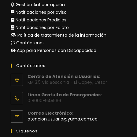
Gestión Anticorrupción
Notificaciones por aviso
Notificaciones Prediales
Notificaciones por Edicto
Política de tratamiento de la información
Contáctenos
App para Personas con Discapacidad
Contáctanos
Centro de Atención a Usuarios:
KM 3.5 Vía Bosconia - El Copey, Cesar
Línea Gratuita de Emergencias:
018000-945566
Correo Electrónico:
Se
atencion.usuario@yuma.com.co
abre
en
Síguenos
tu