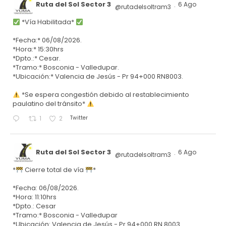
Ruta del Sol Sector 3
6 Ago
@rutadelsoltram3
·
*Vía Habilitada*
*Fecha:* 06/08/2026.
*Hora:* 15:30hrs
*Dpto.:* Cesar.
*Tramo:* Bosconia - Valledupar.
*Ubicación:* Valencia de Jesús - Pr 94+000 RN8003.
*Se espera congestión debido al restablecimiento
paulatino del tránsito*
Twitter
1
2
Ruta del Sol Sector 3
6 Ago
@rutadelsoltram3
·
*
Cierre total de vía
*
*Fecha: 06/08/2026.
*Hora: 11:10hrs
*Dpto.: Cesar
*Tramo:* Bosconia - Valledupar
*Ubicación: Valencia de Jesús - Pr 94+000 RN 8003