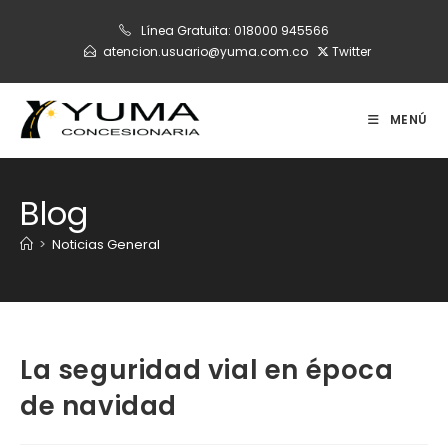
Ir
Línea Gratuita:
018000 945566
al
atencion.usuario@yuma.com.co
Twitter
contenido
MENÚ
Blog
>
Noticias General
La seguridad vial en época
de navidad