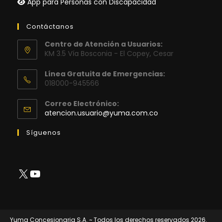
App para Personas con Discapacidad
Contáctanos
Centro de Atención a Usuarios:
KM 3.5 Vía Bosconia - El Copey, Cesar
Línea Gratuita de Emergencias:
018000-945566
Correo Electrónico:
Se
atencion.usuario@yuma.com.co
abre
en
Síguenos
tu
aplicación
X
YouTube
Yuma Concesionaria S.A. ~ Todos los derechos reservados 2026.