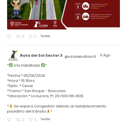
Twitter
0
2
Ruta del Sol Sector 3
5 Ago
@rutadelsoltram3
·
*
Vía Habilitada
*
*Fecha:* 05/08/2026.
*Hora:* 15:15hrs.
*Dpto.:* Cesar.
*Tramo:* San Roque - Bosconia.
*Ubicación:* La Aurora, Pr 20+500 RN 4516.
*
Se espera congestión debido al restablecimiento
paulatino del tránsito
*
Twitter
0
2