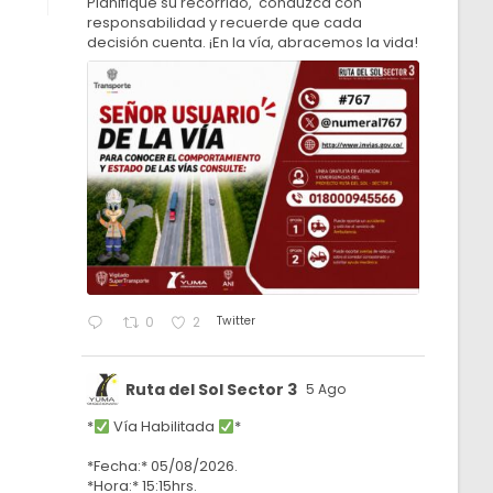
Planifique su recorrido, conduzca con
responsabilidad y recuerde que cada
decisión cuenta. ¡En la vía, abracemos la vida!
Twitter
0
2
Ruta del Sol Sector 3
5 Ago
*
Vía Habilitada
*
*Fecha:* 05/08/2026.
*Hora:* 15:15hrs.