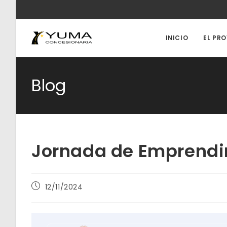
Ir
al
contenido
INICIO
EL PR
Blog
Jornada de Emprendi
Publicación
12/11/2024
de
la
entrada: