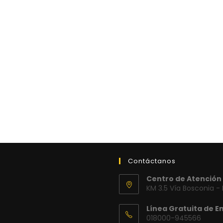
Contáctanos
Centro de Atención 
KM 3.5 Vía Bosconia -
Línea Gratuita de E
018000-945566