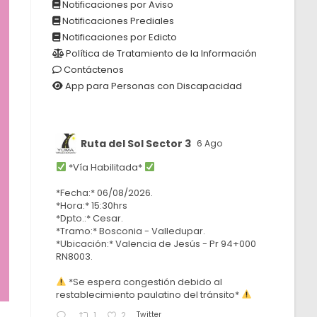
Notificaciones por Aviso
Notificaciones Prediales
Notificaciones por Edicto
Política de Tratamiento de la Información
Contáctenos
App para Personas con Discapacidad
Ruta del Sol Sector 3
6 Ago
*Vía Habilitada*
*Fecha:* 06/08/2026.
*Hora:* 15:30hrs
*Dpto.:* Cesar.
*Tramo:* Bosconia - Valledupar.
*Ubicación:* Valencia de Jesús - Pr 94+000
RN8003.
*Se espera congestión debido al
restablecimiento paulatino del tránsito*
Twitter
1
2