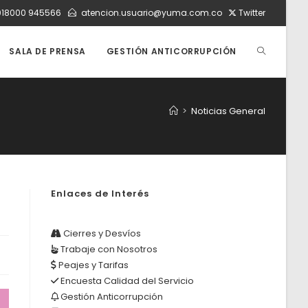
018000 945566
atencion.usuario@yuma.com.co
Twitter
ALTERNAR
SALA DE PRENSA
GESTIÓN ANTICORRUPCIÓN
BÚSQUEDA
>
Noticias General
DE
Enlaces de Interés
LA
Cierres y Desvíos
Trabaje con Nosotros
WEB
Peajes y Tarifas
Encuesta Calidad del Servicio
Gestión Anticorrupción