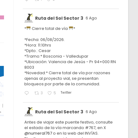
Ruta del Sol Sector 3
6 Ago
*
Cierre total de vía
*
*Fecha: 06/08/2026.
*Hora: 11:10hrs
*Dpto.: Cesar
*Tramo:* Bosconia - Valledupar
*Ubicación: Valencia de Jesús - Pr 94+000 RN
8003
*Novedad:* Cierre total de vía por razones
ajenas al proyecto vial, se presentan
bloqueos por parte de la comunidad.
Twitter
3
5
Ruta del Sol Sector 3
6 Ago
Antes de viajar este puente festivo, consulte
el estado de la vía marcando #767, en X
@numeral767
o en la web del INVÍAS.