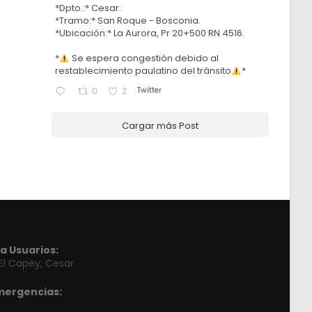
*Dpto.:* Cesar.
*Tramo:* San Roque - Bosconia.
*Ubicación:* La Aurora, Pr 20+500 RN 4516.
*
Se espera congestión debido al
restablecimiento paulatino del tránsito
*
Twitter
0
2
Cargar más Post
a Usuarios:
 El Copey, Cesar
mergencias: