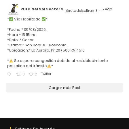
Ruta del Sol Sector 3
5 Ago
@rutadelsoltram3
·
*
Vía Habilitada
*
*Fecha:* 05/08/2026.
*Hora:* 15:15hrs.
*Dpto.:* Cesar.
*Tramo:* San Roque - Bosconia.
*Ubicación:* La Aurora, Pr 20+500 RN 4516.
*
Se espera congestión debido al restablecimiento
paulatino del tránsito
*
Twitter
0
2
Cargar más Post
Enlaces De Interés