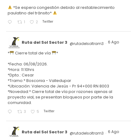
*Se espera congestión debido al restablecimiento
paulatino del tránsito*
Twitter
1
2
Ruta del Sol Sector 3
6 Ago
@rutadelsoltram3
·
*
Cierre total de vía
*
*Fecha: 06/08/2026.
*Hora: 11:10hrs
*Dpto.: Cesar
*Tramo:* Bosconia - Valledupar
*Ubicación: Valencia de Jesús - Pr 94+000 RN 8003
*Novedad:* Cierre total de vía por razones ajenas al
proyecto vial, se presentan bloqueos por parte de la
comunidad.
Twitter
3
5
Ruta del Sol Sector 3
6 Ago
@rutadelsoltram3
·