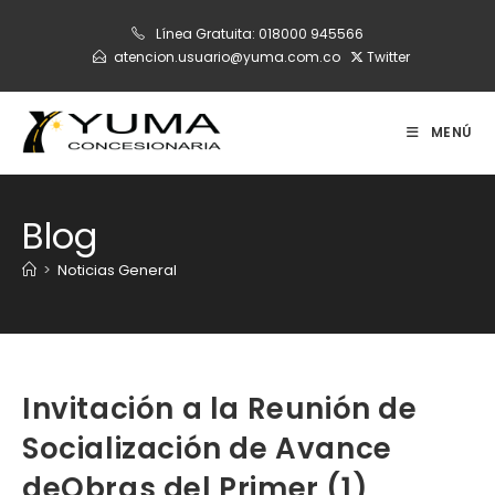
Ir
Línea Gratuita:
018000 945566
al
atencion.usuario@yuma.com.co
Twitter
contenido
MENÚ
Blog
>
Noticias General
Invitación a la Reunión de
Socialización de Avance
deObras del Primer (1)