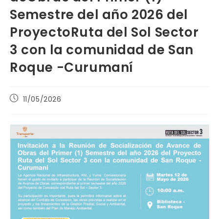
Semestre del año 2026 del
ProyectoRuta del Sol Sector
3 con la comunidad de San
Roque -Curumaní
Publicación
11/05/2026
de
la
entrada: