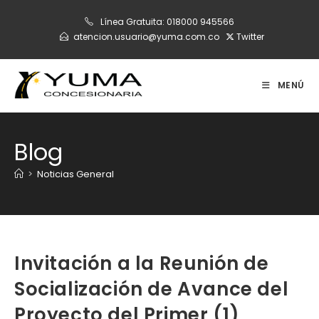
Ir
Línea Gratuita:
018000 945566
al
atencion.usuario@yuma.com.co
Twitter
contenido
MENÚ
Blog
>
Noticias General
Invitación a la Reunión de
Socialización de Avance del
Proyecto del Primer (1)