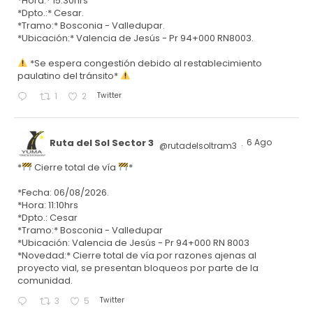
*Hora:* 15:30hrs
*Dpto.:* Cesar.
*Tramo:* Bosconia - Valledupar.
*Ubicación:* Valencia de Jesús - Pr 94+000 RN8003.
*Se espera congestión debido al restablecimiento
paulatino del tránsito*
Twitter
1
2
Ruta del Sol Sector 3
6 Ago
@rutadelsoltram3
·
*
Cierre total de vía
*
*Fecha: 06/08/2026.
*Hora: 11:10hrs
*Dpto.: Cesar
*Tramo:* Bosconia - Valledupar
*Ubicación: Valencia de Jesús - Pr 94+000 RN 8003
*Novedad:* Cierre total de vía por razones ajenas al
proyecto vial, se presentan bloqueos por parte de la
comunidad.
Twitter
3
5