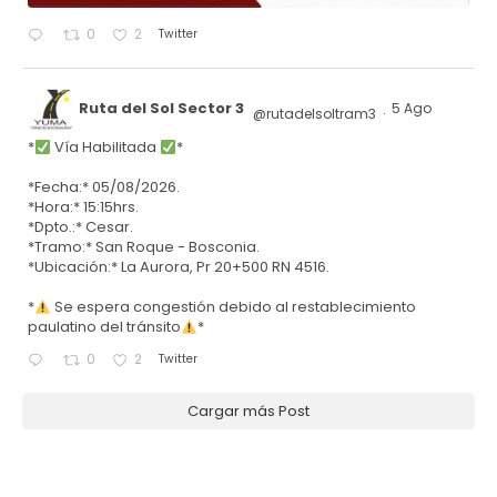
Twitter
0
2
Ruta del Sol Sector 3
5 Ago
@rutadelsoltram3
·
*
Vía Habilitada
*
*Fecha:* 05/08/2026.
*Hora:* 15:15hrs.
*Dpto.:* Cesar.
*Tramo:* San Roque - Bosconia.
*Ubicación:* La Aurora, Pr 20+500 RN 4516.
*
Se espera congestión debido al restablecimiento
paulatino del tránsito
*
Twitter
0
2
Cargar más Post