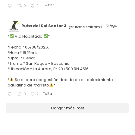
Twitter
0
2
Ruta del Sol Sector 3
5 Ago
@rutadelsoltram3
·
*
Vía Habilitada
*
*Fecha:* 05/08/2026.
*Hora:* 15:15hrs.
*Dpto.:* Cesar.
*Tramo:* San Roque - Bosconia.
*Ubicación:* La Aurora, Pr 20+500 RN 4516.
*
Se espera congestión debido al restablecimiento
paulatino del tránsito
*
Twitter
0
2
Cargar más Post