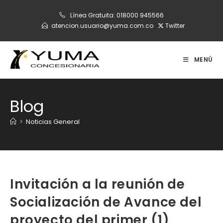
Ir
Línea Gratuita:
018000 945566
al
atencion.usuario@yuma.com.co
Twitter
contenido
MENÚ
Blog
>
Noticias General
Invitación a la reunión de
Socialización de Avance del
proyecto del primer (1)