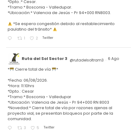
*Dpto.:* Cesar.
*Tramo:* Bosconia - Valledupar.
*Ubicación:* Valencia de Jesús - Pr 94+000 RN8003.
*Se espera congestión debido al restablecimiento
paulatino del tránsito*
Twitter
1
2
Ruta del Sol Sector 3
6 Ago
@rutadelsoltram3
·
*
Cierre total de vía
*
*Fecha: 06/08/2026.
*Hora: 11:10hrs
*Dpto.: Cesar
*Tramo:* Bosconia - Valledupar
*Ubicación: Valencia de Jesús - Pr 94+000 RN 8003
*Novedad:* Cierre total de vía por razones ajenas al
proyecto vial, se presentan bloqueos por parte de la
comunidad.
Twitter
3
5