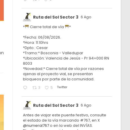
Ruta del Sol Sector 3
6 Ago
*
Cierre total de vía
*
*Fecha: 06/08/2026.
*Hora: 11:10hrs
*Dpto.: Cesar
on
*Tramo:* Bosconia - Valledupar
*Ubicación: Valencia de Jesús - Pr 94+000 RN
8003
*Novedad:* Cierre total de vía por razones
ajenas al proyecto vial, se presentan
bloqueos por parte de la comunidad.
Twitter
3
5
Ruta del Sol Sector 3
6 Ago
Antes de viajar este puente festivo, consulte
el estado de la vía marcando #767, en X
@numeral767
o en la web del INVÍAS.