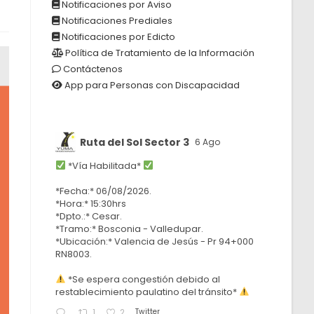
Notificaciones por Aviso
Notificaciones Prediales
Notificaciones por Edicto
Política de Tratamiento de la Información
Contáctenos
App para Personas con Discapacidad
Ruta del Sol Sector 3
6 Ago
*Vía Habilitada*
*Fecha:* 06/08/2026.
*Hora:* 15:30hrs
*Dpto.:* Cesar.
*Tramo:* Bosconia - Valledupar.
*Ubicación:* Valencia de Jesús - Pr 94+000
RN8003.
*Se espera congestión debido al
restablecimiento paulatino del tránsito*
Twitter
1
2