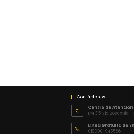
Contáctanos
Centro de Atención 
KM 3.5 Vía Bosconia -
Línea Gratuita de E
018000-945566