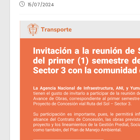
Publicación
15/07/2024
de
la
entrada: