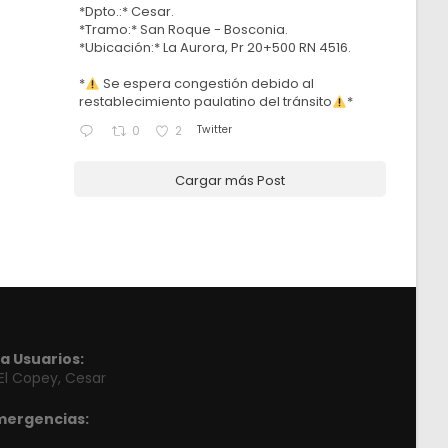
*Dpto.:* Cesar.
*Tramo:* San Roque - Bosconia.
*Ubicación:* La Aurora, Pr 20+500 RN 4516.
*
Se espera congestión debido al
restablecimiento paulatino del tránsito
*
Twitter
0
2
Cargar más Post
a Usuarios:
 El Copey, Cesar
mergencias: