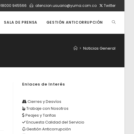
018000 945566
atencion.usuario@yuma.com.co
Twitter
ALTERNAR
SALA DE PRENSA
GESTIÓN ANTICORRUPCIÓN
BÚSQUEDA
>
Noticias General
DE
Enlaces de Interés
LA
Cierres y Desvíos
Trabaje con Nosotros
WEB
Peajes y Tarifas
Encuesta Calidad del Servicio
Gestión Anticorrupción