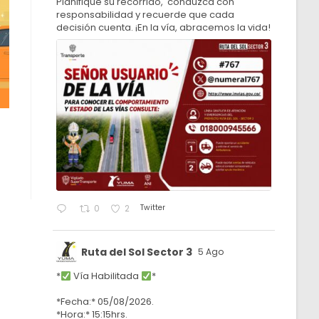
Planifique su recorrido, conduzca con
responsabilidad y recuerde que cada
decisión cuenta. ¡En la vía, abracemos la vida!
Twitter
0
2
Ruta del Sol Sector 3
5 Ago
*
Vía Habilitada
*
*Fecha:* 05/08/2026.
*Hora:* 15:15hrs.