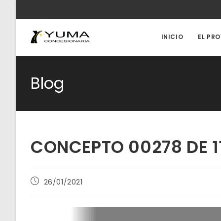
Ir
al
contenido
INICIO
EL PR
Blog
CONCEPTO 00278 DE 11
Publicación
26/01/2021
de
la
entrada: