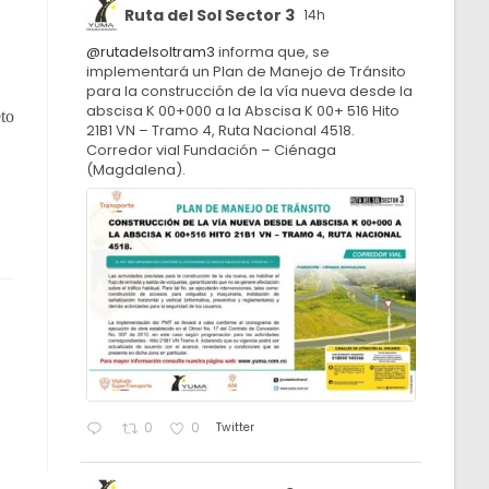
Ruta del Sol Sector 3
14h
@rutadelsoltram3
informa que, se
implementará un Plan de Manejo de Tránsito
para la construcción de la vía nueva desde la
abscisa K 00+000 a la Abscisa K 00+ 516 Hito
Artículo 401-2 y 552-2 del Estatuto Tributario, Oficios  016652/2015, 000403 /2015 y artículo 5 del Decreto 
21B1 VN – Tramo 4, Ruta Nacional 4518.
Corredor vial Fundación – Ciénaga
(Magdalena).
Twitter
0
0