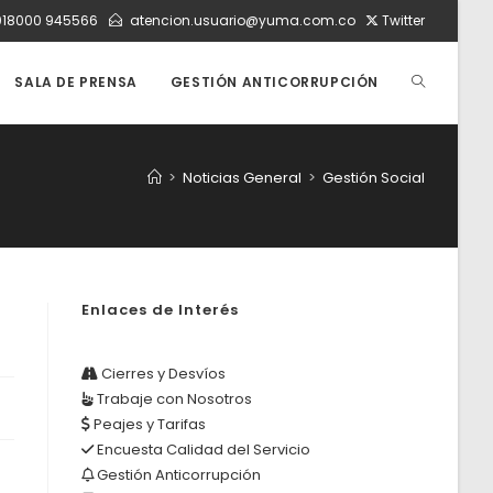
018000 945566
atencion.usuario@yuma.com.co
Twitter
ALTERNAR
SALA DE PRENSA
GESTIÓN ANTICORRUPCIÓN
BÚSQUEDA
>
Noticias General
>
Gestión Social
DE
Enlaces de Interés
LA
Cierres y Desvíos
Trabaje con Nosotros
WEB
Peajes y Tarifas
Encuesta Calidad del Servicio
Gestión Anticorrupción