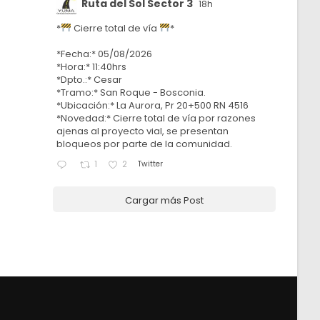
Ruta del Sol Sector 3
18h
*
Cierre total de vía
*
*Fecha:* 05/08/2026
*Hora:* 11:40hrs
*Dpto.:* Cesar
*Tramo:* San Roque - Bosconia.
*Ubicación:* La Aurora, Pr 20+500 RN 4516
*Novedad:* Cierre total de vía por razones
ajenas al proyecto vial, se presentan
bloqueos por parte de la comunidad.
Twitter
1
2
Cargar más Post