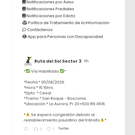
Notificaciones por Aviso
Notificaciones Prediales
Notificaciones por Edicto
Política de Tratamiento de la Información
Contáctenos
App para Personas con Discapacidad
Ruta del Sol Sector 3
11h
*
Vía Habilitada
*
*Fecha:* 05/08/2026.
*Hora:* 15:15hrs.
*Dpto.:* Cesar.
*Tramo:* San Roque - Bosconia.
*Ubicación:* La Aurora, Pr 20+500 RN 4516.
*
Se espera congestión debido al
restablecimiento paulatino del tránsito
*
Twitter
0
1