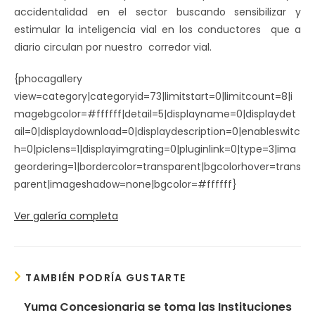
accidentalidad en el sector
buscando sensibilizar y
estimular la inteligencia vial en los conductores que a
diario circulan por nuestro corredor vial.
{phocagallery
view=category|categoryid=73|limitstart=0|limitcount=8|i
magebgcolor=#ffffff|detail=5|displayname=0|displaydet
ail=0|displaydownload=0|displaydescription=0|enableswitc
h=0|piclens=1|displayimgrating=0|pluginlink=0|type=3|ima
geordering=1|bordercolor=transparent|bgcolorhover=trans
parent|imageshadow=none|bgcolor=#ffffff}
Ver galería completa
TAMBIÉN PODRÍA GUSTARTE
Yuma Concesionaria se toma las Instituciones