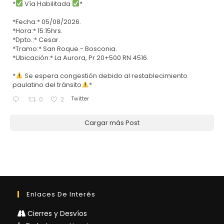
*
Vía Habilitada
*
*Fecha:* 05/08/2026.
*Hora:* 15:15hrs.
*Dpto.:* Cesar.
*Tramo:* San Roque - Bosconia.
*Ubicación:* La Aurora, Pr 20+500 RN 4516.
*
Se espera congestión debido al restablecimiento
paulatino del tránsito
*
Twitter
0
2
Cargar más Post
Enlaces De Interés
Cierres y Desvíos