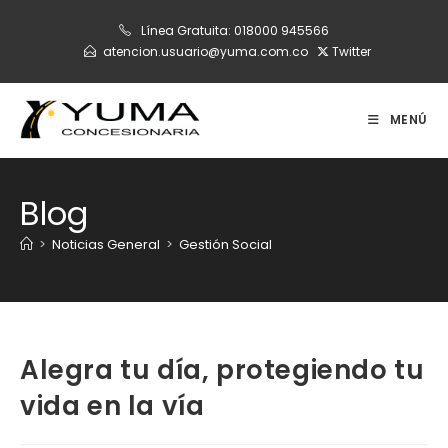
Ir
Línea Gratuita:
018000 945566
al
atencion.usuario@yuma.com.co
Twitter
contenido
MENÚ
Blog
>
Noticias General
>
Gestión Social
Alegra tu día, protegiendo tu
vida en la vía