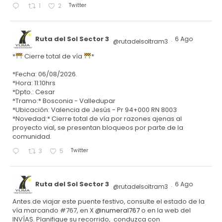
Twitter
1
2
Ruta del Sol Sector 3
6 Ago
@rutadelsoltram3
·
*
Cierre total de vía
*
*Fecha: 06/08/2026.
*Hora: 11:10hrs
*Dpto.: Cesar
*Tramo:* Bosconia - Valledupar
*Ubicación: Valencia de Jesús - Pr 94+000 RN 8003
*Novedad:* Cierre total de vía por razones ajenas al
proyecto vial, se presentan bloqueos por parte de la
comunidad.
Twitter
3
5
Ruta del Sol Sector 3
6 Ago
@rutadelsoltram3
·
Antes de viajar este puente festivo, consulte el estado de la
vía marcando #767, en X
@numeral767
o en la web del
INVÍAS. Planifique su recorrido, conduzca con