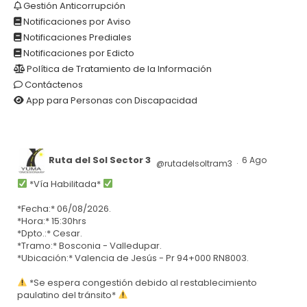
Gestión Anticorrupción
Notificaciones por Aviso
Notificaciones Prediales
Notificaciones por Edicto
Política de Tratamiento de la Información
Contáctenos
App para Personas con Discapacidad
Ruta del Sol Sector 3
6 Ago
@rutadelsoltram3
·
*Vía Habilitada*
*Fecha:* 06/08/2026.
*Hora:* 15:30hrs
*Dpto.:* Cesar.
*Tramo:* Bosconia - Valledupar.
*Ubicación:* Valencia de Jesús - Pr 94+000 RN8003.
*Se espera congestión debido al restablecimiento
paulatino del tránsito*