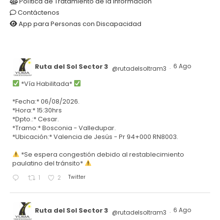
Política de Tratamiento de la Información
Contáctenos
App para Personas con Discapacidad
Ruta del Sol Sector 3
6 Ago
@rutadelsoltram3
·
*Vía Habilitada*
*Fecha:* 06/08/2026.
*Hora:* 15:30hrs
*Dpto.:* Cesar.
*Tramo:* Bosconia - Valledupar.
*Ubicación:* Valencia de Jesús - Pr 94+000 RN8003.
*Se espera congestión debido al restablecimiento
paulatino del tránsito*
Twitter
1
2
Ruta del Sol Sector 3
6 Ago
@rutadelsoltram3
·