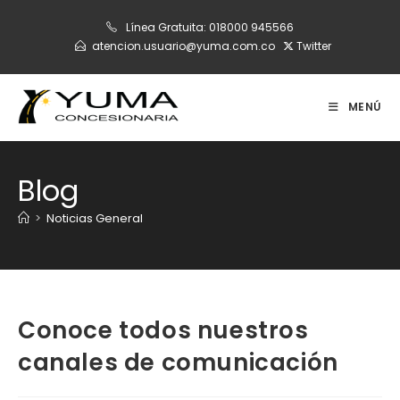
Ir
Línea Gratuita:
018000 945566
al
atencion.usuario@yuma.com.co
Twitter
contenido
MENÚ
Blog
>
Noticias General
Conoce todos nuestros
canales de comunicación