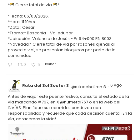
*
Cierre total de vía
*
*Fecha: 06/08/2026.
*Hora: 11:10hrs
*Dpto.: Cesar
*Tramo:* Bosconia - Valledupar
*Ubicación: Valencia de Jesús - Pr 94+000 RN 8003
*Novedad:* Cierre total de vía por razones ajenas al
proyecto vial, se presentan bloqueos por parte de la
comunidad.
Twitter
3
5
Ruta del Sol Sector 3
6 Ago
@rutadelsoltram3
·
Antes de viajar este puente festivo, consulte el estado de la
vía marcando #767, en X
@numeral767
o en la web del
INVÍAS. Planifique su recorrido, conduzca con
responsabilidad y recuerde que cada decisión cuenta. ¡En la
vía, abracemos la vida!