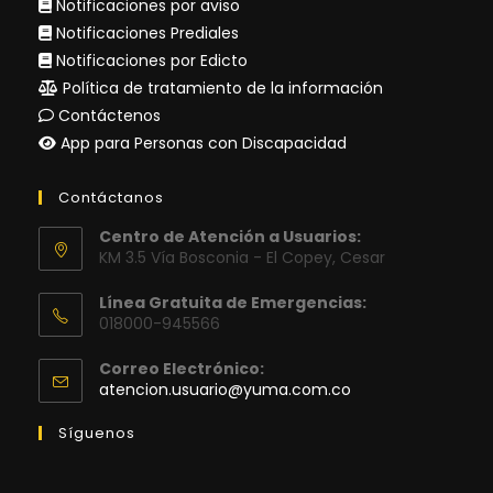
Notificaciones por aviso
Notificaciones Prediales
Notificaciones por Edicto
Política de tratamiento de la información
Contáctenos
App para Personas con Discapacidad
Contáctanos
Centro de Atención a Usuarios:
KM 3.5 Vía Bosconia - El Copey, Cesar
Línea Gratuita de Emergencias:
018000-945566
Correo Electrónico:
Se
atencion.usuario@yuma.com.co
abre
en
Síguenos
tu
aplicación