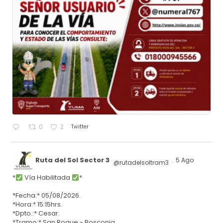
Twitter
0
2
Ruta del Sol Sector 3
5 Ago
@rutadelsoltram3
·
*
Vía Habilitada
*
*Fecha:* 05/08/2026.
*Hora:* 15:15hrs.
*Dpto.:* Cesar.
*Tramo:* San Roque - Bosconia.