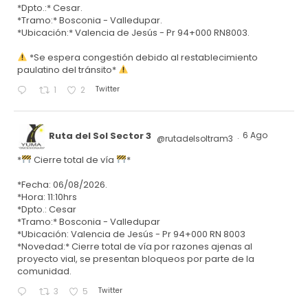
*Dpto.:* Cesar.
*Tramo:* Bosconia - Valledupar.
*Ubicación:* Valencia de Jesús - Pr 94+000 RN8003.
*Se espera congestión debido al restablecimiento
paulatino del tránsito*
Twitter
1
2
Ruta del Sol Sector 3
6 Ago
@rutadelsoltram3
·
*
Cierre total de vía
*
*Fecha: 06/08/2026.
*Hora: 11:10hrs
*Dpto.: Cesar
*Tramo:* Bosconia - Valledupar
*Ubicación: Valencia de Jesús - Pr 94+000 RN 8003
*Novedad:* Cierre total de vía por razones ajenas al
proyecto vial, se presentan bloqueos por parte de la
comunidad.
Twitter
3
5