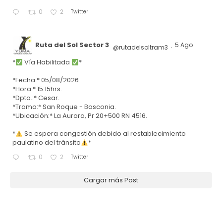
Twitter
0
2
Ruta del Sol Sector 3
5 Ago
@rutadelsoltram3
·
*
Vía Habilitada
*
*Fecha:* 05/08/2026.
*Hora:* 15:15hrs.
*Dpto.:* Cesar.
*Tramo:* San Roque - Bosconia.
*Ubicación:* La Aurora, Pr 20+500 RN 4516.
*
Se espera congestión debido al restablecimiento
paulatino del tránsito
*
Twitter
0
2
Cargar más Post