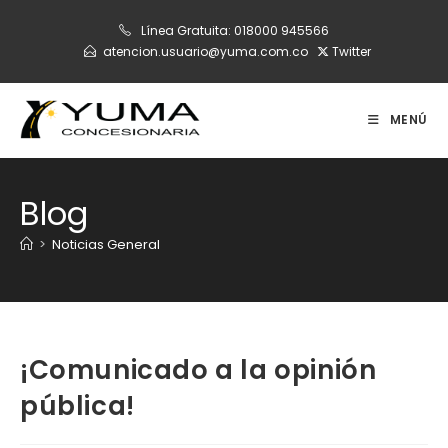
Ir
Línea Gratuita:
018000 945566
al
atencion.usuario@yuma.com.co
Twitter
contenido
MENÚ
Blog
>
Noticias General
¡Comunicado a la opinión
pública!