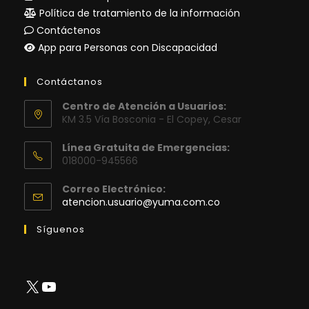
Política de tratamiento de la información
Contáctenos
App para Personas con Discapacidad
Contáctanos
Centro de Atención a Usuarios:
KM 3.5 Vía Bosconia - El Copey, Cesar
Línea Gratuita de Emergencias:
018000-945566
Correo Electrónico:
Se
atencion.usuario@yuma.com.co
abre
en
Síguenos
tu
aplicación
X
YouTube