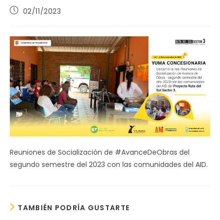
Publicación
02/11/2023
de
la
entrada:
Reuniones de Socialización de #AvanceDeObras del
segundo semestre del 2023 con las comunidades del AID.
TAMBIÉN PODRÍA GUSTARTE