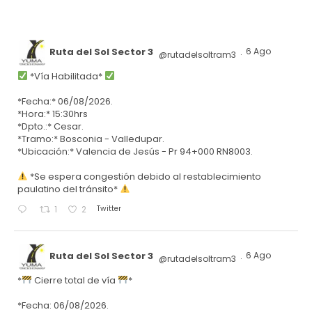
Ruta del Sol Sector 3
6 Ago
@rutadelsoltram3
·
*Vía Habilitada*
*Fecha:* 06/08/2026.
*Hora:* 15:30hrs
*Dpto.:* Cesar.
*Tramo:* Bosconia - Valledupar.
*Ubicación:* Valencia de Jesús - Pr 94+000 RN8003.
*Se espera congestión debido al restablecimiento
paulatino del tránsito*
Twitter
1
2
Ruta del Sol Sector 3
6 Ago
@rutadelsoltram3
·
*
Cierre total de vía
*
*Fecha: 06/08/2026.