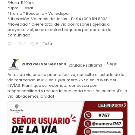
*Hora: 11:10hrs
*Dpto.: Cesar
*Tramo:* Bosconia - Valledupar
*Ubicación: Valencia de Jesús - Pr 94+000 RN 8003
*Novedad:* Cierre total de vía por razones ajenas al
proyecto vial, se presentan bloqueos por parte de la
comunidad.
Twitter
3
5
Ruta del Sol Sector 3
6 Ago
@rutadelsoltram3
·
Antes de viajar este puente festivo, consulte el estado de la
vía marcando #767, en X
@numeral767
o en la web del
INVÍAS. Planifique su recorrido, conduzca con
responsabilidad y recuerde que cada decisión cuenta. ¡En la
vía, abracemos la vida!