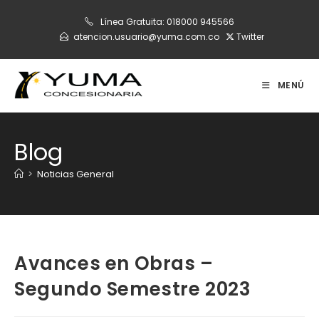
Ir
Línea Gratuita:
018000 945566
al
atencion.usuario@yuma.com.co
Twitter
contenido
MENÚ
Blog
>
Noticias General
Avances en Obras –
Segundo Semestre 2023