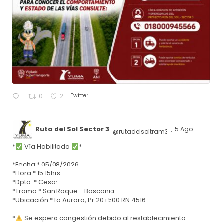
Twitter
0
2
Ruta del Sol Sector 3
5 Ago
@rutadelsoltram3
·
*
Vía Habilitada
*
*Fecha:* 05/08/2026.
*Hora:* 15:15hrs.
*Dpto.:* Cesar.
*Tramo:* San Roque - Bosconia.
*Ubicación:* La Aurora, Pr 20+500 RN 4516.
*
Se espera congestión debido al restablecimiento