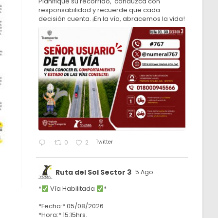
Planifique su recorrido, conduzca con
responsabilidad y recuerde que cada
decisión cuenta. ¡En la vía, abracemos la vida!
Twitter
0
2
Ruta del Sol Sector 3
5 Ago
*
Vía Habilitada
*
*Fecha:* 05/08/2026.
*Hora:* 15:15hrs.