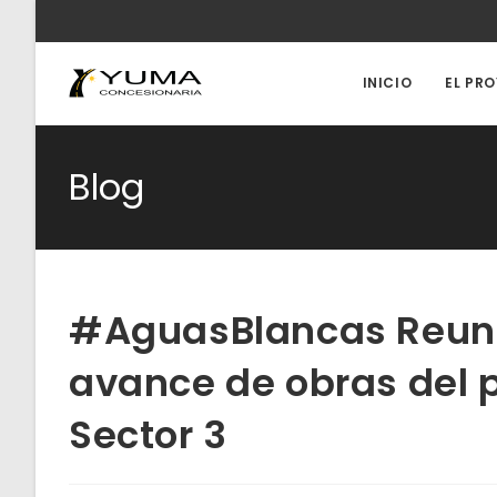
Ir
al
contenido
INICIO
EL PR
Blog
#AguasBlancas Reunió
avance de obras del p
Sector 3