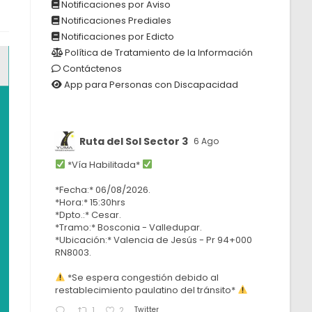
Notificaciones por Aviso
Notificaciones Prediales
Notificaciones por Edicto
Política de Tratamiento de la Información
Contáctenos
App para Personas con Discapacidad
Ruta del Sol Sector 3
6 Ago
*Vía Habilitada*
*Fecha:* 06/08/2026.
*Hora:* 15:30hrs
*Dpto.:* Cesar.
*Tramo:* Bosconia - Valledupar.
*Ubicación:* Valencia de Jesús - Pr 94+000
RN8003.
*Se espera congestión debido al
restablecimiento paulatino del tránsito*
Twitter
1
2