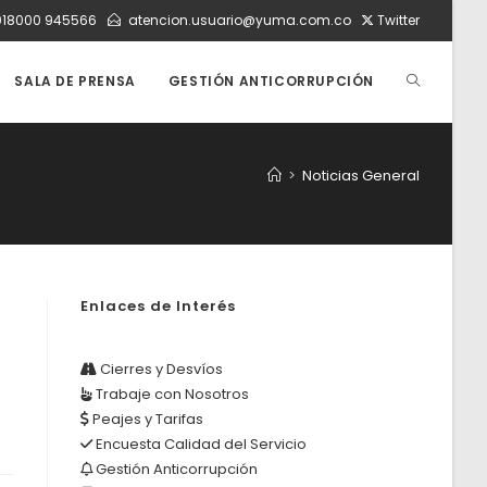
018000 945566
atencion.usuario@yuma.com.co
Twitter
ALTERNAR
SALA DE PRENSA
GESTIÓN ANTICORRUPCIÓN
BÚSQUEDA
>
Noticias General
DE
Enlaces de Interés
LA
Cierres y Desvíos
Trabaje con Nosotros
WEB
Peajes y Tarifas
Encuesta Calidad del Servicio
Gestión Anticorrupción