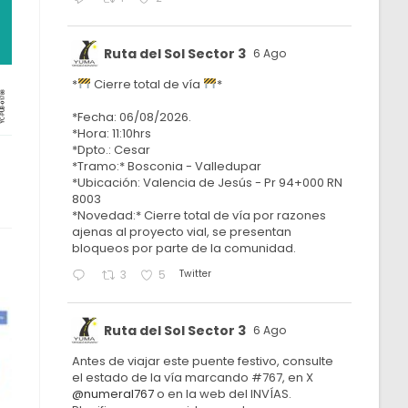
Ruta del Sol Sector 3
6 Ago
*
Cierre total de vía
*
*Fecha: 06/08/2026.
*Hora: 11:10hrs
*Dpto.: Cesar
*Tramo:* Bosconia - Valledupar
*Ubicación: Valencia de Jesús - Pr 94+000 RN
8003
*Novedad:* Cierre total de vía por razones
ajenas al proyecto vial, se presentan
bloqueos por parte de la comunidad.
Twitter
3
5
Ruta del Sol Sector 3
6 Ago
Antes de viajar este puente festivo, consulte
el estado de la vía marcando #767, en X
@numeral767
o en la web del INVÍAS.