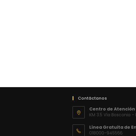
Contáctanos
Centro de Atención 
KM 3.5 Vía Bosconia -
Línea Gratuita de E
018000-945566