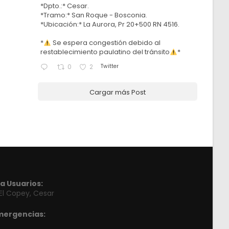
*Dpto.:* Cesar.
*Tramo:* San Roque - Bosconia.
*Ubicación:* La Aurora, Pr 20+500 RN 4516.
*
Se espera congestión debido al
restablecimiento paulatino del tránsito
*
Twitter
0
2
Cargar más Post
a Usuarios:
 El Copey, Cesar
mergencias: