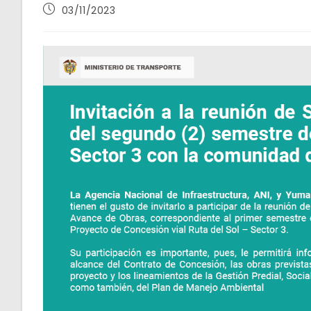
Publicación
03/11/2023
de
la
entrada: