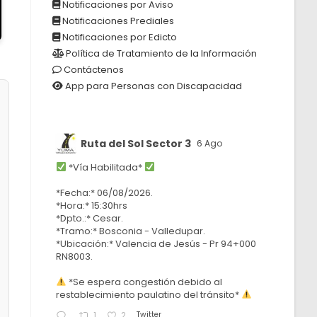
Notificaciones por Aviso
Notificaciones Prediales
Notificaciones por Edicto
Política de Tratamiento de la Información
Contáctenos
App para Personas con Discapacidad
Ruta del Sol Sector 3
6 Ago
*Vía Habilitada*
*Fecha:* 06/08/2026.
*Hora:* 15:30hrs
*Dpto.:* Cesar.
*Tramo:* Bosconia - Valledupar.
*Ubicación:* Valencia de Jesús - Pr 94+000
RN8003.
*Se espera congestión debido al
restablecimiento paulatino del tránsito*
Twitter
1
2