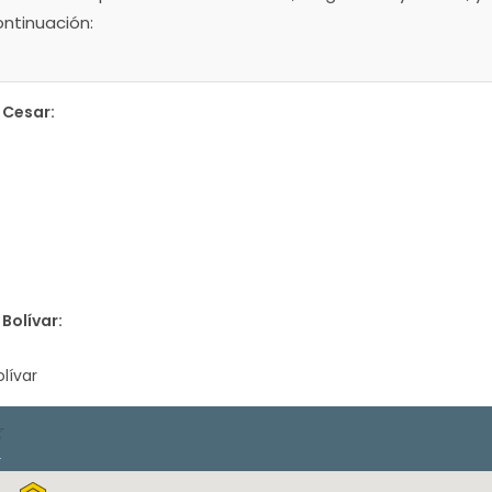
ontinuación:
Cesar:
Bolívar:
lívar