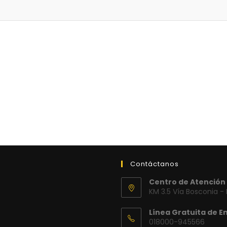
Contáctanos
Centro de Atención 
KM 3.5 Vía Bosconia -
Línea Gratuita de E
018000-945566