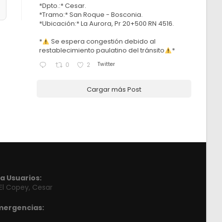
*Dpto.:* Cesar.
*Tramo:* San Roque - Bosconia.
*Ubicación:* La Aurora, Pr 20+500 RN 4516.
*
Se espera congestión debido al
restablecimiento paulatino del tránsito
*
Twitter
0
2
Cargar más Post
a Usuarios:
 El Copey, Cesar
mergencias: