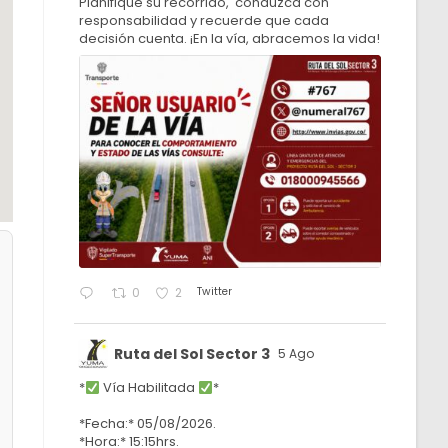
Planifique su recorrido, conduzca con
responsabilidad y recuerde que cada
decisión cuenta. ¡En la vía, abracemos la vida!
Twitter
0
2
Ruta del Sol Sector 3
5 Ago
*
Vía Habilitada
*
*Fecha:* 05/08/2026.
*Hora:* 15:15hrs.