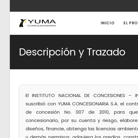
Ir
al
contenido
INICIO
EL PR
Descripción y Trazado
El INSTITUTO NACIONAL DE CONCESIONES – 
suscribió con YUMA CONCESIONARIA S.A. el cont
de concesión No. 007 de 2010, para que
concesionario, por su cuenta y riesgo, elabore
diseños, financie, obtenga las licencias ambient
y demás permisos, adquiera los predios, const