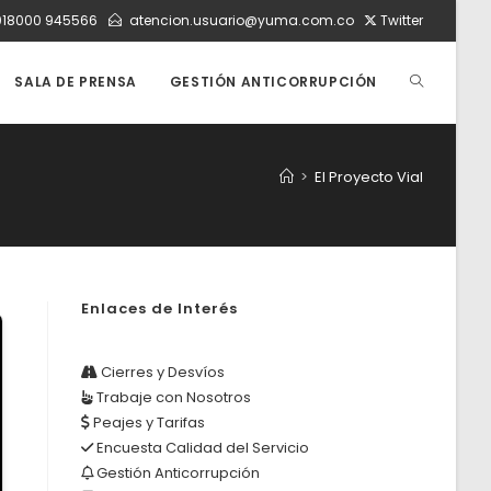
018000 945566
atencion.usuario@yuma.com.co
Twitter
ALTERNAR
SALA DE PRENSA
GESTIÓN ANTICORRUPCIÓN
BÚSQUEDA
>
El Proyecto Vial
DE
Enlaces de Interés
LA
Cierres y Desvíos
Trabaje con Nosotros
WEB
Peajes y Tarifas
Encuesta Calidad del Servicio
Gestión Anticorrupción