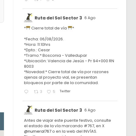
Ruta del Sol Sector 3
6 Ago
*
Cierre total de vía
*
*Fecha: 06/08/2026.
*Hora: 11:10hrs
*Dpto.: Cesar
*Tramo:* Bosconia - Valledupar
*Ubicación: Valencia de Jesús - Pr 94+000 RN
8003
*Novedad:* Cierre total de vía por razones
ajenas al proyecto vial, se presentan
bloqueos por parte de la comunidad.
Twitter
3
5
Ruta del Sol Sector 3
6 Ago
Antes de viajar este puente festivo, consulte
el estado de la vía marcando #767, en X
@numeral767
o en la web del INVÍAS.