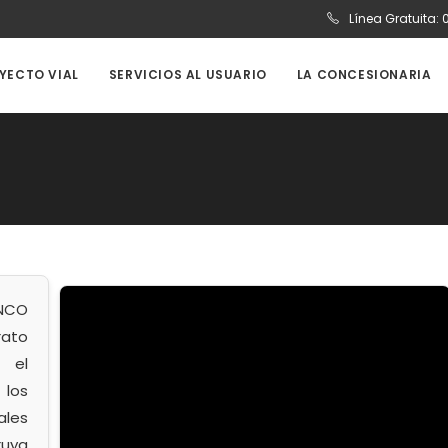
Línea Gratuita:
OYECTO VIAL
SERVICIOS AL USUARIO
LA CONCESIONARIA
INCO
rato
 el
 los
ales
ruya