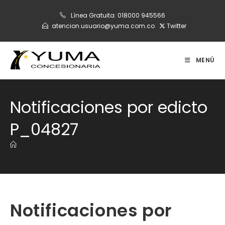
Ir
Línea Gratuita:
018000 945566
al
atencion.usuario@yuma.com.co
Twitter
contenido
MENÚ
Notificaciones por edicto
P_04827
Notificaciones por