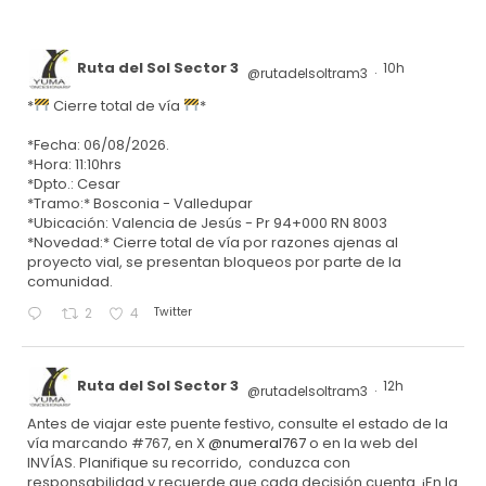
Ruta del Sol Sector 3
10h
@rutadelsoltram3
·
*
Cierre total de vía
*
*Fecha: 06/08/2026.
*Hora: 11:10hrs
*Dpto.: Cesar
*Tramo:* Bosconia - Valledupar
*Ubicación: Valencia de Jesús - Pr 94+000 RN 8003
*Novedad:* Cierre total de vía por razones ajenas al
proyecto vial, se presentan bloqueos por parte de la
comunidad.
Twitter
2
4
Ruta del Sol Sector 3
12h
@rutadelsoltram3
·
Antes de viajar este puente festivo, consulte el estado de la
vía marcando #767, en X
@numeral767
o en la web del
INVÍAS. Planifique su recorrido, conduzca con
responsabilidad y recuerde que cada decisión cuenta. ¡En la