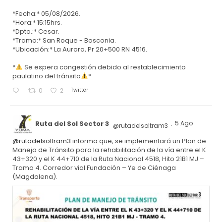
*Fecha:* 05/08/2026.
*Hora:* 15:15hrs.
*Dpto.:* Cesar.
*Tramo:* San Roque - Bosconia.
*Ubicación:* La Aurora, Pr 20+500 RN 4516.
*
Se espera congestión debido al restablecimiento
paulatino del tránsito
*
Twitter
0
2
Ruta del Sol Sector 3
5 Ago
@rutadelsoltram3
·
@rutadelsoltram3
informa que, se implementará un Plan de
Manejo de Tránsito para la rehabilitación de la vía entre el K
43+320 y el K 44+710 de la Ruta Nacional 4518, Hito 21B1 MJ –
Tramo 4. Corredor vial Fundación – Ye de Ciénaga
(Magdalena).