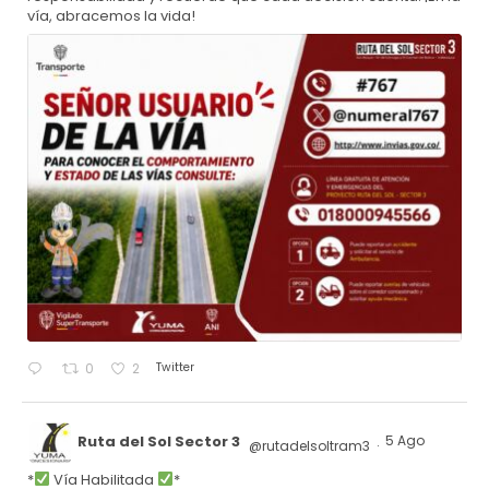
vía, abracemos la vida!
Twitter
0
2
Ruta del Sol Sector 3
5 Ago
@rutadelsoltram3
·
*
Vía Habilitada
*