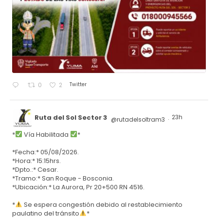
Twitter
0
2
Ruta del Sol Sector 3
23h
@rutadelsoltram3
·
*
Vía Habilitada
*
*Fecha:* 05/08/2026.
*Hora:* 15:15hrs.
*Dpto.:* Cesar.
*Tramo:* San Roque - Bosconia.
*Ubicación:* La Aurora, Pr 20+500 RN 4516.
*
Se espera congestión debido al restablecimiento
paulatino del tránsito
*