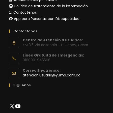
Política de tratamiento de la información
Contáctenos
App para Personas con Discapacidad
Contáctanos
Centro de Atención a Usuarios:
KM 3.5 Vía Bosconia - El Copey, Cesar
Línea Gratuita de Emergencias:
018000-945566
Correo Electrónico:
Se
atencion.usuario@yuma.com.co
abre
en
Síguenos
tu
aplicación
X
YouTube