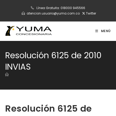
Ir
Línea Gratuita:
018000 945566
al
atencion.usuario@yuma.com.co
Twitter
contenido
MENÚ
Resolución 6125 de 2010
INVIAS
Resolución 6125 de