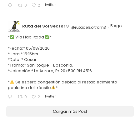
Twitter
0
2
Ruta del Sol Sector 3
5 Ago
@rutadelsoltram3
·
*
Vía Habilitada
*
*Fecha:* 05/08/2026.
*Hora:* 15:15hrs.
*Dpto.:* Cesar.
*Tramo:* San Roque - Bosconia.
*Ubicación:* La Aurora, Pr 20+500 RN 4516.
*
Se espera congestión debido al restablecimiento
paulatino del tránsito
*
Twitter
0
2
Cargar más Post