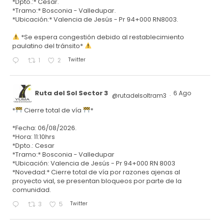
*Dpto.:* Cesar.
*Tramo:* Bosconia - Valledupar.
*Ubicación:* Valencia de Jesús - Pr 94+000 RN8003.
*Se espera congestión debido al restablecimiento
paulatino del tránsito*
Twitter
1
2
Ruta del Sol Sector 3
6 Ago
@rutadelsoltram3
·
*
Cierre total de vía
*
*Fecha: 06/08/2026.
*Hora: 11:10hrs
*Dpto.: Cesar
*Tramo:* Bosconia - Valledupar
*Ubicación: Valencia de Jesús - Pr 94+000 RN 8003
*Novedad:* Cierre total de vía por razones ajenas al
proyecto vial, se presentan bloqueos por parte de la
comunidad.
Twitter
3
5