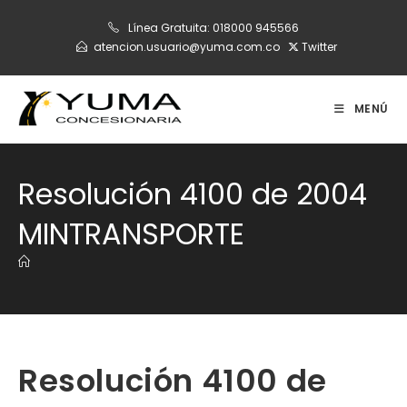
Ir
Línea Gratuita:
018000 945566
al
atencion.usuario@yuma.com.co
Twitter
contenido
MENÚ
Resolución 4100 de 2004
MINTRANSPORTE
Resolución 4100 de