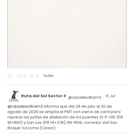
Twitter
0
0
Ruta del Sol Sector 3
31 Jul
@rutadelsoltram3
·
@rutadelsoltram3
informa que del 29 de julio al 30 de
agosto de 2026 se amplía el PMT con cierre de carril para
reparar las juntas de dilatación de los puentes 01-P-010 (PR
18+800) y San Luis (PR 14+378), RN 4516, corredor vial San
Roque–La Loma (Cesar).