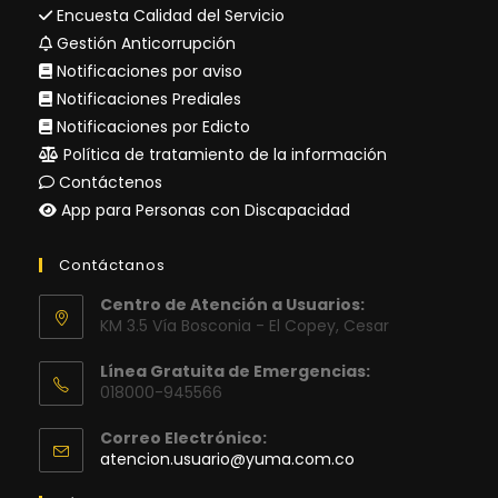
Encuesta Calidad del Servicio
Gestión Anticorrupción
Notificaciones por aviso
Notificaciones Prediales
Notificaciones por Edicto
Política de tratamiento de la información
Contáctenos
App para Personas con Discapacidad
Contáctanos
Centro de Atención a Usuarios:
KM 3.5 Vía Bosconia - El Copey, Cesar
Línea Gratuita de Emergencias:
018000-945566
Correo Electrónico:
Se
atencion.usuario@yuma.com.co
abre