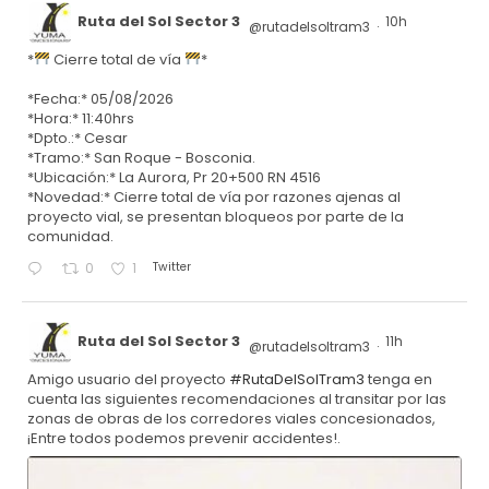
Ruta del Sol Sector 3
10h
@rutadelsoltram3
·
*
Cierre total de vía
*
*Fecha:* 05/08/2026
*Hora:* 11:40hrs
*Dpto.:* Cesar
*Tramo:* San Roque - Bosconia.
*Ubicación:* La Aurora, Pr 20+500 RN 4516
*Novedad:* Cierre total de vía por razones ajenas al
proyecto vial, se presentan bloqueos por parte de la
comunidad.
Twitter
0
1
Ruta del Sol Sector 3
11h
@rutadelsoltram3
·
Amigo usuario del proyecto
#RutaDelSolTram3
tenga en
cuenta las siguientes recomendaciones al transitar por las
zonas de obras de los corredores viales concesionados,
¡Entre todos podemos prevenir accidentes!.